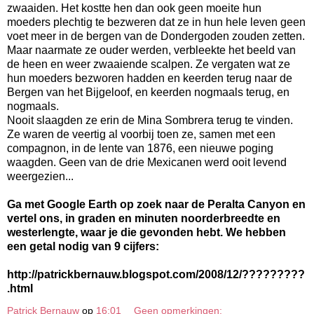
zwaaiden. Het kostte hen dan ook geen moeite hun
moeders plechtig te bezweren dat ze in hun hele leven geen
voet meer in de bergen van de Dondergoden zouden zetten.
Maar naarmate ze ouder werden, verbleekte het beeld van
de heen en weer zwaaiende scalpen. Ze vergaten wat ze
hun moeders bezworen hadden en keerden terug naar de
Bergen van het Bijgeloof, en keerden nogmaals terug, en
nogmaals.
Nooit slaagden ze erin de Mina Sombrera terug te vinden.
Ze waren de veertig al voorbij toen ze, samen met een
compagnon, in de lente van 1876, een nieuwe poging
waagden. Geen van de drie Mexicanen werd ooit levend
weergezien...
Ga met Google Earth op zoek naar de Peralta Canyon en
vertel ons, in graden en minuten noorderbreedte en
westerlengte, waar je die gevonden hebt. We hebben
een getal nodig van 9 cijfers:
http://patrickbernauw.blogspot.com/2008/12/?????????
.html
Patrick Bernauw
op
16:01
Geen opmerkingen: