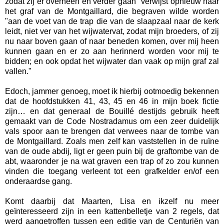
zodat zij er overheen en verder gaan" verwijst opnieuw naar
het graf van de Montgaillard, die begraven wilde worden
"aan de voet van de trap die van de slaapzaal naar de kerk
leidt, niet ver van het wijwatervat, zodat mijn broeders, of zij
nu naar boven gaan of naar beneden komen, over mij heen
kunnen gaan en er zo aan herinnerd worden voor mij te
bidden; en ook opdat het wijwater dan vaak op mijn graf zal
vallen."
Edoch, jammer genoeg, moet ik hierbij ootmoedig bekennen
dat de hoofdstukken 41, 43, 45 en 46 in mijn boek fictie
zijn… en dat generaal de Bouillé destijds gebruik heeft
gemaakt van de Code Nostradamus om een zeer duidelijk
vals spoor aan te brengen dat verwees naar de tombe van
de Montgaillard. Zoals men zelf kan vaststellen in de ruïne
van de oude abdij, ligt er geen puin bij de graftombe van de
abt, waaronder je na wat graven een trap of zo zou kunnen
vinden die toegang verleent tot een grafkelder en/of een
onderaardse gang.
Komt daarbij dat Maarten, Lisa en ikzelf nu meer
geïnteresseerd zijn in een kattenbelletje van 2 regels, dat
werd aangetroffen tussen een editie van de Centuriën van