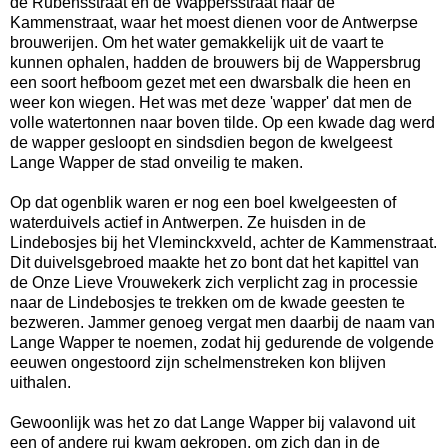
de Rubensstraat en de Wappersstraat naar de
Kammenstraat, waar het moest dienen voor de Antwerpse
brouwerijen. Om het water gemakkelijk uit de vaart te
kunnen ophalen, hadden de brouwers bij de Wappersbrug
een soort hefboom gezet met een dwarsbalk die heen en
weer kon wiegen. Het was met deze 'wapper' dat men de
volle watertonnen naar boven tilde. Op een kwade dag werd
de wapper gesloopt en sindsdien begon de kwelgeest
Lange Wapper de stad onveilig te maken.
Op dat ogenblik waren er nog een boel kwelgeesten of
waterduivels actief in Antwerpen. Ze huisden in de
Lindebosjes bij het Vleminckxveld, achter de Kammenstraat.
Dit duivelsgebroed maakte het zo bont dat het kapittel van
de Onze Lieve Vrouwekerk zich verplicht zag in processie
naar de Lindebosjes te trekken om de kwade geesten te
bezweren. Jammer genoeg vergat men daarbij de naam van
Lange Wapper te noemen, zodat hij gedurende de volgende
eeuwen ongestoord zijn schelmenstreken kon blijven
uithalen.
Gewoonlijk was het zo dat Lange Wapper bij valavond uit
een of andere rui kwam gekropen, om zich dan in de