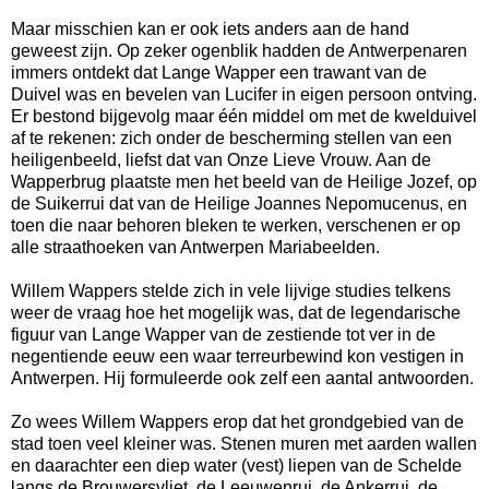
Maar misschien kan er ook iets anders aan de hand
geweest zijn. Op zeker ogenblik hadden de Antwerpenaren
immers ontdekt dat Lange Wapper een trawant van de
Duivel was en bevelen van Lucifer in eigen persoon ontving.
Er bestond bijgevolg maar één middel om met de kwelduivel
af te rekenen: zich onder de bescherming stellen van een
heiligenbeeld, liefst dat van Onze Lieve Vrouw. Aan de
Wapperbrug plaatste men het beeld van de Heilige Jozef, op
de Suikerrui dat van de Heilige Joannes Nepomucenus, en
toen die naar behoren bleken te werken, verschenen er op
alle straathoeken van Antwerpen Mariabeelden.
Willem Wappers stelde zich in vele lijvige studies telkens
weer de vraag hoe het mogelijk was, dat de legendarische
figuur van Lange Wapper van de zestiende tot ver in de
negentiende eeuw een waar terreurbewind kon vestigen in
Antwerpen. Hij formuleerde ook zelf een aantal antwoorden.
Zo wees Willem Wappers erop dat het grondgebied van de
stad toen veel kleiner was. Stenen muren met aarden wallen
en daarachter een diep water (vest) liepen van de Schelde
langs de Brouwersvliet, de Leeuwenrui, de Ankerrui, de