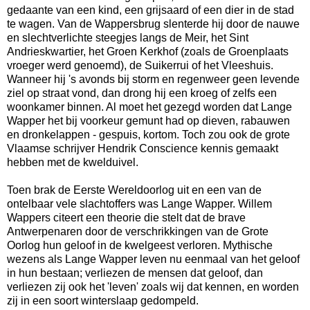
gedaante van een kind, een grijsaard of een dier in de stad
te wagen. Van de Wappersbrug slenterde hij door de nauwe
en slechtverlichte steegjes langs de Meir, het Sint
Andrieskwartier, het Groen Kerkhof (zoals de Groenplaats
vroeger werd genoemd), de Suikerrui of het Vleeshuis.
Wanneer hij 's avonds bij storm en regenweer geen levende
ziel op straat vond, dan drong hij een kroeg of zelfs een
woonkamer binnen. Al moet het gezegd worden dat Lange
Wapper het bij voorkeur gemunt had op dieven, rabauwen
en dronkelappen - gespuis, kortom. Toch zou ook de grote
Vlaamse schrijver Hendrik Conscience kennis gemaakt
hebben met de kwelduivel.
Toen brak de Eerste Wereldoorlog uit en een van de
ontelbaar vele slachtoffers was Lange Wapper. Willem
Wappers citeert een theorie die stelt dat de brave
Antwerpenaren door de verschrikkingen van de Grote
Oorlog hun geloof in de kwelgeest verloren. Mythische
wezens als Lange Wapper leven nu eenmaal van het geloof
in hun bestaan; verliezen de mensen dat geloof, dan
verliezen zij ook het 'leven' zoals wij dat kennen, en worden
zij in een soort winterslaap gedompeld.