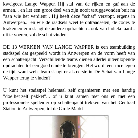
kwelgeest Lange Wapper. Hij stal van de rijken en gaf aan de
armen... en liet een groot deel van zijn nooit teruggevonden buit na
"aan wie het verdient". Hij heeft deze "schat" verstopt, ergens in
Antwerpen... en wie de raadsels weet te ontraadselen, de codes te
kraken en erin slaagt de andere opdrachten - ook van ludieke aard -
uit te voeren, zal de schat vinden.
DE 13 WERKEN VAN LANGE WAPPER is een teambuilding
stadsspel dat gespeeld wordt in Antwerpen en de vorm heeft van
een schattenjacht. Verschillende teams dienen allerlei uiteenlopende
opdrachten tot een goed einde te brengen. Het wordt een race tegen
de tijd, want welk team slaagt er als eerste in De Schat van Lange
Wapper terug te vinden?
U kunt het stadsspel helemaal zelf organiseren met een handig
"doe-het-zelf pakket"... of u kunt samen met ons en met een
professionele spelleider op schattenjacht trekken van het Centraal
Station in Antwerpen, tot de Grote Markt...