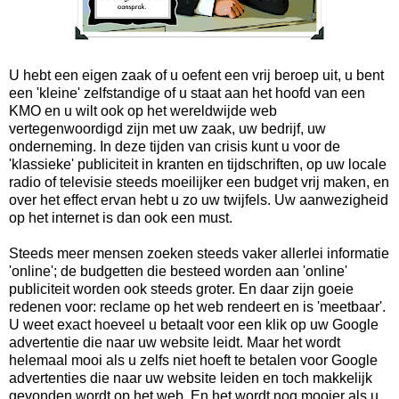
U hebt een eigen zaak of u oefent een vrij beroep uit, u bent
een 'kleine' zelfstandige of u staat aan het hoofd van een
KMO en u wilt ook op het wereldwijde web
vertegenwoordigd zijn met uw zaak, uw bedrijf, uw
onderneming. In deze tijden van crisis kunt u voor de
'klassieke' publiciteit in kranten en tijdschriften, op uw locale
radio of televisie steeds moeilijker een budget vrij maken, en
over het effect ervan hebt u zo uw twijfels. Uw aanwezigheid
op het internet is dan ook een must.
Steeds meer mensen zoeken steeds vaker allerlei informatie
'online'; de budgetten die besteed worden aan 'online'
publiciteit worden ook steeds groter. En daar zijn goeie
redenen voor: reclame op het web rendeert en is 'meetbaar'.
U weet exact hoeveel u betaalt voor een klik op uw Google
advertentie die naar uw website leidt. Maar het wordt
helemaal mooi als u zelfs niet hoeft te betalen voor Google
advertenties die naar uw website leiden en toch makkelijk
gevonden wordt op het web. En het wordt nog mooier als u