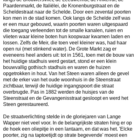
Paardenmarkt, de Italiëlei, de Kronenburgstraat en de
Scheldestraat naar de Schelde. Door een zevental poorten
kon men in de stad komen. Ook langs de Schelde zelf was
er een muur gebouwd, waarin poorten waren uitgespaard
die toegang verleenden tot de smalle kanalen, ruien en
vlieten waar kleine boten hun koopwaar kwamen laden en
lossen. Zelfs de Meir, die toen veel kleiner was, had haar
open rui (met stinkend water). De Grote Markt zag er
eveneens heel anders uit: tot in 1561, toen met de bouw van
het huidige stadhuis werd gestart, stond er een klein
bouwvallig gothisch stadhuis en waren de huizen
opgetrokken in hout. Van het Steen waren alleen de gevel
met de erker van het oude woonhuis in de Steenstraat
zichtbaar, terwijl de huidige ingangspoort die straat
overbrugde. Pas in 1882 werden de huisjes van de
Steenstraat en de Gevangenisstraat gesloopt en werd het
Steen gerestaureerd.
De straatverlichting stelde in de gloriejaren van Lange
Wapper niet veel voor. In de belangrijkste straten hing er op
de hoek een oliepitje in een lantaarn, en dat was het. 'Elcke
poorter, zig na taptoetijdt op strate begevende' moest een