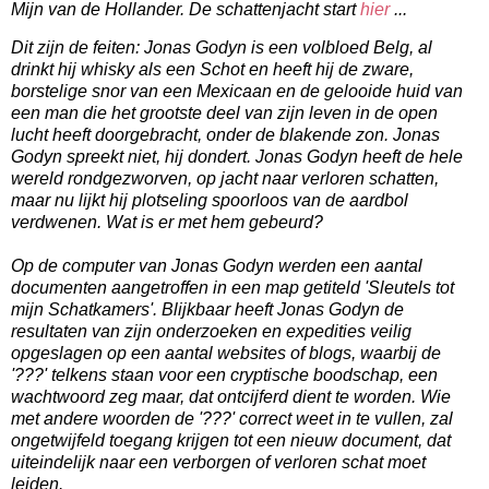
Mijn van de Hollander. De schattenjacht start
hier
...
Dit zijn de feiten: Jonas Godyn is een volbloed Belg, al
drinkt hij whisky als een Schot en heeft hij de zware,
borstelige snor van een Mexicaan en de gelooide huid van
een man die het grootste deel van zijn leven in de open
lucht heeft doorgebracht, onder de blakende zon. Jonas
Godyn spreekt niet, hij dondert. Jonas Godyn heeft de hele
wereld rondgezworven, op jacht naar verloren schatten,
maar nu lijkt hij plotseling spoorloos van de aardbol
verdwenen. Wat is er met hem gebeurd?
Op de computer van Jonas Godyn werden een aantal
documenten aangetroffen in een map getiteld 'Sleutels tot
mijn Schatkamers'. Blijkbaar heeft Jonas Godyn de
resultaten van zijn onderzoeken en expedities veilig
opgeslagen op een aantal websites of blogs, waarbij de
'???' telkens staan voor een cryptische boodschap, een
wachtwoord zeg maar, dat ontcijferd dient te worden. Wie
met andere woorden de '???' correct weet in te vullen, zal
ongetwijfeld toegang krijgen tot een nieuw document, dat
uiteindelijk naar een verborgen of verloren schat moet
leiden.