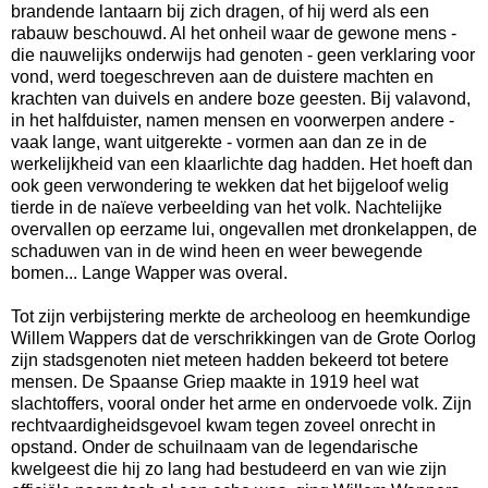
brandende lantaarn bij zich dragen, of hij werd als een
rabauw beschouwd. Al het onheil waar de gewone mens -
die nauwelijks onderwijs had genoten - geen verklaring voor
vond, werd toegeschreven aan de duistere machten en
krachten van duivels en andere boze geesten. Bij valavond,
in het halfduister, namen mensen en voorwerpen andere -
vaak lange, want uitgerekte - vormen aan dan ze in de
werkelijkheid van een klaarlichte dag hadden. Het hoeft dan
ook geen verwondering te wekken dat het bijgeloof welig
tierde in de naïeve verbeelding van het volk. Nachtelijke
overvallen op eerzame lui, ongevallen met dronkelappen, de
schaduwen van in de wind heen en weer bewegende
bomen... Lange Wapper was overal.
Tot zijn verbijstering merkte de archeoloog en heemkundige
Willem Wappers dat de verschrikkingen van de Grote Oorlog
zijn stadsgenoten niet meteen hadden bekeerd tot betere
mensen. De Spaanse Griep maakte in 1919 heel wat
slachtoffers, vooral onder het arme en ondervoede volk. Zijn
rechtvaardigheidsgevoel kwam tegen zoveel onrecht in
opstand. Onder de schuilnaam van de legendarische
kwelgeest die hij zo lang had bestudeerd en van wie zijn