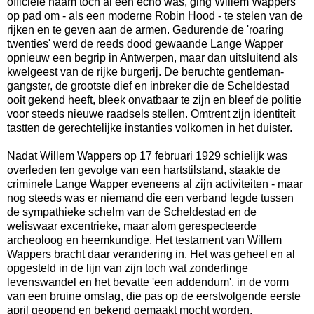
officiële naam toch al een echo was, ging Willem Wappers
op pad om - als een moderne Robin Hood - te stelen van de
rijken en te geven aan de armen. Gedurende de 'roaring
twenties' werd de reeds dood gewaande Lange Wapper
opnieuw een begrip in Antwerpen, maar dan uitsluitend als
kwelgeest van de rijke burgerij. De beruchte gentleman-
gangster, de grootste dief en inbreker die de Scheldestad
ooit gekend heeft, bleek onvatbaar te zijn en bleef de politie
voor steeds nieuwe raadsels stellen. Omtrent zijn identiteit
tastten de gerechtelijke instanties volkomen in het duister.
Nadat Willem Wappers op 17 februari 1929 schielijk was
overleden ten gevolge van een hartstilstand, staakte de
criminele Lange Wapper eveneens al zijn activiteiten - maar
nog steeds was er niemand die een verband legde tussen
de sympathieke schelm van de Scheldestad en de
weliswaar excentrieke, maar alom gerespecteerde
archeoloog en heemkundige. Het testament van Willem
Wappers bracht daar verandering in. Het was geheel en al
opgesteld in de lijn van zijn toch wat zonderlinge
levenswandel en het bevatte 'een addendum', in de vorm
van een bruine omslag, die pas op de eerstvolgende eerste
april geopend en bekend gemaakt mocht worden.