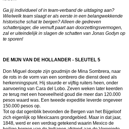
Ga jij individueel of in team-verband de uitdaging aan?
Wie/welk team slaagt er als eerste in een belangwekkende
historische schat te bergen? Alleen de gedreven
schattenjager, die vernuft paart aan doorzettingsvermogen,
zal er uiteindelijk in slagen de schatten van Jonas Godyn op
te sporen!
DE MIJN VAN DE HOLLANDER - SLEUTEL 5
Don Miguel doopte zijn goudmijn de Mina Sombrera, naar
de rots in de vorm van een sombrero die dienst deed als
herkenningspunt. Hij stuurde er vijftig ruiters heen, onder
aanvoering van Cara del Lobo. Zeven weken later keerden
ze terug met een hoeveelheid goud die meer dan 120.000
pesos waard was. Een tweede expeditie leverde ongeveer
150.000 pesos op.
Tot op dat ogenblik bevonden de Bergen van het Bijgeloof
zich eigenlijk op Mexicaans grondgebied. Maar in dat jaar,
1848, werd er een verdrag getekend waarin Mexico de
heilige bergen van de Indianen afstond aan de Verenigde