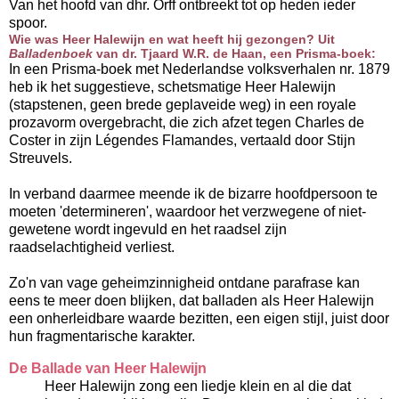
Van het hoofd van dhr. Orff ontbreekt tot op heden ieder
spoor.
Wie was Heer Halewijn en wat heeft hij gezongen?
Uit
Balladenboek
van dr. Tjaard W.R. de Haan, een Prisma-boek:
In een Prisma-boek met Nederlandse volksverhalen nr. 1879
heb ik het suggestieve, schetsmatige Heer Halewijn
(stapstenen, geen brede geplaveide weg) in een royale
prozavorm overgebracht, die zich afzet tegen Charles de
Coster in zijn Légendes Flamandes, vertaald door Stijn
Streuvels.
In verband daarmee meende ik de bizarre hoofdpersoon te
moeten 'determineren', waardoor het verzwegene of niet-
gewetene wordt ingevuld en het raadsel zijn
raadselachtigheid verliest.
Zo'n van vage geheimzinnigheid ontdane parafrase kan
eens te meer doen blijken, dat balladen als Heer Halewijn
een onherleidbare waarde bezitten, een eigen stijl, juist door
hun fragmentarische karakter.
De Ballade van Heer Halewijn
Heer Halewijn zong een liedje klein en al die dat