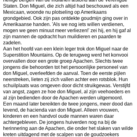
Staten. Don Miguel, die zich altijd had beschouwd als een
Mexicaan, woonde nu plotseling op Amerikaans
grondgebied. Ook zijn pas ontdekte goudmijn ging over in
Amerikaanse handen. 'Als we nog iets willen verdienen,
mogen we geen minuut meer verliezen!' zei hij, en hij gaf al
zijn mannen de opdracht hun muildieren en paarden te
zadelen.
Aan het hoofd van een klein leger trok don Miguel naar de
Superstition Mountains. Op de terugweg werd het konvooi
overvallen door een grote groep Apachen. Slechts twee
jongens die behoorden tot het persoonlijke personeel van
don Miguel, overleefden de aanval. Toen de eerste pijlen
neerstreken, lieten zij zich vallen achter een rotsblok. Hun
schuilplaats was omgeven door dicht struikgewas. Verstijfd
van angst, zagen ze hoe don Miguel, al zijn veehoeders en
al zijn bedienden door de Apachen werden uitgemoord.
Een maand later bereikten de twee jongens, meer dood dan
levend, de hacienda van don Miguel. Alleen vrouwen,
kinderen en een handvol oude mannen waren daar
achtergebleven. De jongens huiverden nog na bij de
herinnering aan de Apachen, die onder het slaken van wilde
kreten uitdagend met de scalpen van de goudzoekers