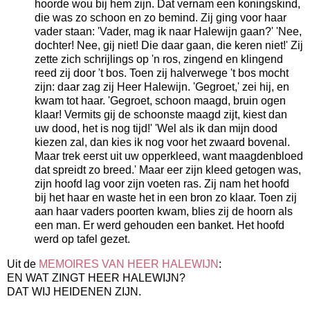
hoorde wou bij hem zijn. Dat vernam een koningskind,
die was zo schoon en zo bemind. Zij ging voor haar
vader staan: 'Vader, mag ik naar Halewijn gaan?' 'Nee,
dochter! Nee, gij niet! Die daar gaan, die keren niet!' Zij
zette zich schrijlings op 'n ros, zingend en klingend
reed zij door 't bos. Toen zij halverwege 't bos mocht
zijn: daar zag zij Heer Halewijn. 'Gegroet,' zei hij, en
kwam tot haar. 'Gegroet, schoon maagd, bruin ogen
klaar! Vermits gij de schoonste maagd zijt, kiest dan
uw dood, het is nog tijd!' 'Wel als ik dan mijn dood
kiezen zal, dan kies ik nog voor het zwaard bovenal.
Maar trek eerst uit uw opperkleed, want maagdenbloed
dat spreidt zo breed.' Maar eer zijn kleed getogen was,
zijn hoofd lag voor zijn voeten ras. Zij nam het hoofd
bij het haar en waste het in een bron zo klaar. Toen zij
aan haar vaders poorten kwam, blies zij de hoorn als
een man. Er werd gehouden een banket. Het hoofd
werd op tafel gezet.
Uit de
MEMOIRES VAN HEER HALEWIJN
:
EN WAT ZINGT HEER HALEWIJN?
DAT WIJ HEIDENEN ZIJN.