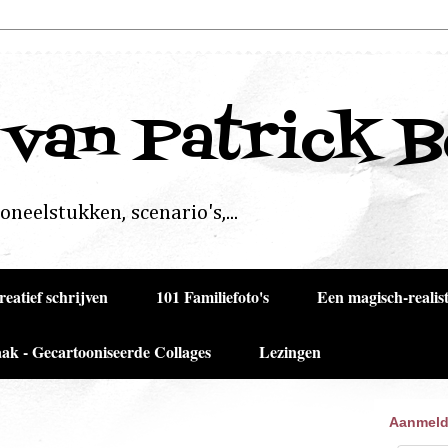
 van Patrick 
neelstukken, scenario's,...
reatief schrijven
101 Familiefoto's
Een magisch-realist
ak - Gecartooniseerde Collages
Lezingen
Aanmeld