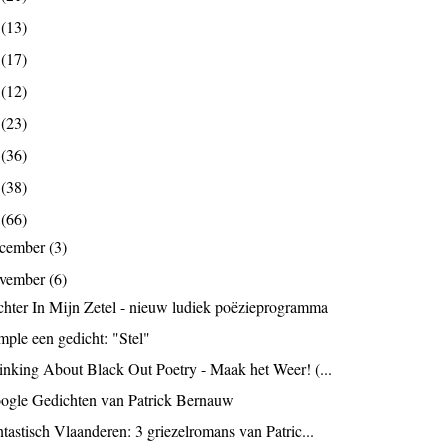
9
(13)
8
(17)
7
(12)
6
(23)
5
(36)
4
(38)
3
(66)
ecember
(3)
ovember
(6)
chter In Mijn Zetel - nieuw ludiek poëzieprogramma
mple een gedicht: "Stel"
inking About Black Out Poetry - Maak het Weer! (...
ogle Gedichten van Patrick Bernauw
tastisch Vlaanderen: 3 griezelromans van Patric...