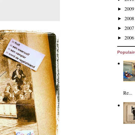
200
►
200
►
200
►
200
►
Populair
Re...