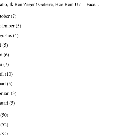
allo, Ik Ben Zegen! Gelieve, Hoe Bent U?" - Face...
tober
(7)
ptember
(5)
gustus
(4)
li
(5)
ni
(6)
ei
(7)
ril
(10)
art
(5)
bruari
(3)
nuari
(5)
2
(50)
1
(52)
0
(53)