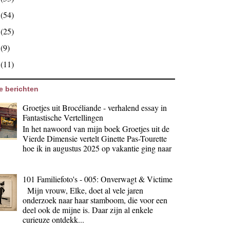
9
(54)
8
(25)
7
(9)
6
(11)
e berichten
Groetjes uit Brocéliande - verhalend essay in
Fantastische Vertellingen
In het nawoord van mijn boek Groetjes uit de
Vierde Dimensie vertelt Ginette Pas-Tourette
hoe ik in augustus 2025 op vakantie ging naar
101 Familiefoto's - 005: Onverwagt & Victime
Mijn vrouw, Elke, doet al vele jaren
onderzoek naar haar stamboom, die voor een
deel ook de mijne is. Daar zijn al enkele
curieuze ontdekk...