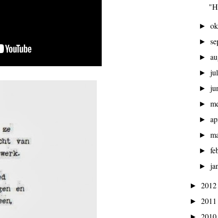
"H
ok
►
se
►
au
►
ju
►
ju
►
m
►
ap
►
ma
►
fe
►
ja
►
201
►
201
►
201
►