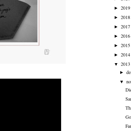
201
►
201
►
201
►
201
►
201
►
201
►
201
▼
d
►
n
▼
Di
Sa
Th
Go
Fan