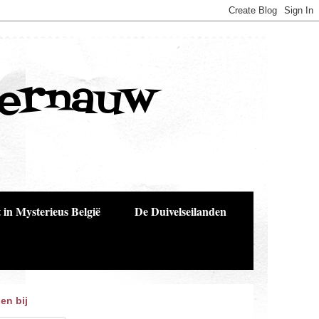
Bernauw
 in Mysterieus België
De Duivelseilanden
en bij