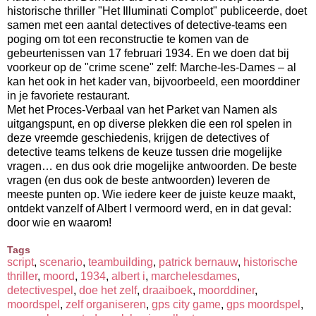
historische thriller "Het Illuminati Complot" publiceerde, doet
samen met een aantal detectives of detective-teams een
poging om tot een reconstructie te komen van de
gebeurtenissen van 17 februari 1934. En we doen dat bij
voorkeur op de "crime scene" zelf: Marche-les-Dames – al
kan het ook in het kader van, bijvoorbeeld, een moorddiner
in je favoriete restaurant.
Met het Proces-Verbaal van het Parket van Namen als
uitgangspunt, en op diverse plekken die een rol spelen in
deze vreemde geschiedenis, krijgen de detectives of
detective teams telkens de keuze tussen drie mogelijke
vragen… en dus ook drie mogelijke antwoorden. De beste
vragen (en dus ook de beste antwoorden) leveren de
meeste punten op. Wie iedere keer de juiste keuze maakt,
ontdekt vanzelf of Albert I vermoord werd, en in dat geval:
door wie en waarom!
Tags
script
,
scenario
,
teambuilding
,
patrick bernauw
,
historische
thriller
,
moord
,
1934
,
albert i
,
marchelesdames
,
detectivespel
,
doe het zelf
,
draaiboek
,
moorddiner
,
moordspel
,
zelf organiseren
,
gps city game
,
gps moordspel
,