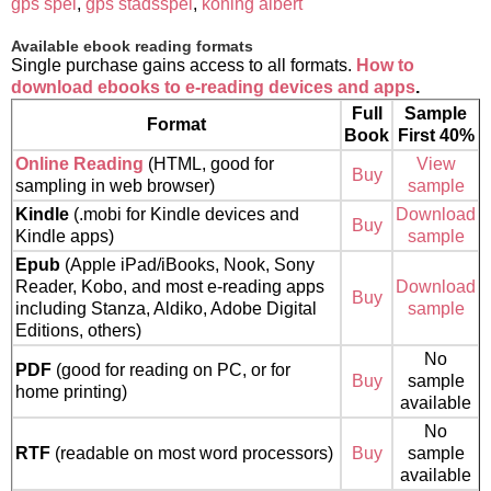
gps spel
,
gps stadsspel
,
koning albert
Available ebook reading formats
Single purchase gains access to all formats.
How to
download ebooks to e-reading devices and apps
.
Full
Sample
Format
Book
First 40%
Online Reading
(HTML, good for
View
Buy
sampling in web browser)
sample
Kindle
(.mobi for Kindle devices and
Download
Buy
Kindle apps)
sample
Epub
(Apple iPad/iBooks, Nook, Sony
Reader, Kobo, and most e-reading apps
Download
Buy
including Stanza, Aldiko, Adobe Digital
sample
Editions, others)
No
PDF
(good for reading on PC, or for
Buy
sample
home printing)
available
No
RTF
(readable on most word processors)
Buy
sample
available