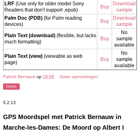
LRF
(Use only for older model Sony
Download
Buy
Readers that don't support .epub)
sample
Palm Doc (PDB)
(for Palm reading
Download
Buy
devices)
sample
No
Plain Text (download)
(flexible, but lacks
Buy
sample
much formatting)
available
No
Plain Text (view)
(viewable as web
Buy
sample
page)
available
Patrick Bernauw
op
18:09
Geen opmerkingen:
Delen
5.2.13
GPS Moordspel met Patrick Bernauw in
Marche-les-Dames: De Moord op Albert I