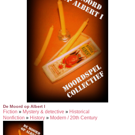
De Moord op Albert I
Fiction
»
Mystery & detective
»
Historical
Nonfiction
»
History
»
Modern / 20th Century