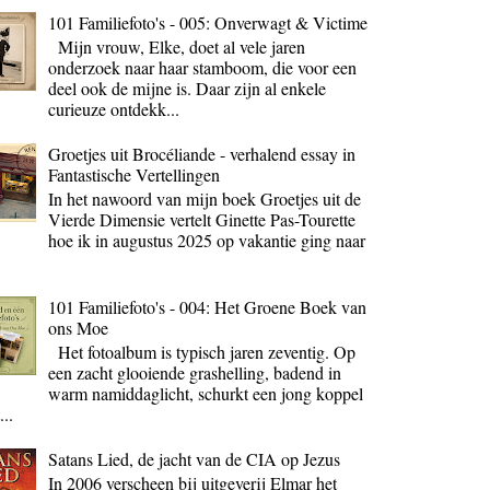
101 Familiefoto's - 005: Onverwagt & Victime
Mijn vrouw, Elke, doet al vele jaren
onderzoek naar haar stamboom, die voor een
deel ook de mijne is. Daar zijn al enkele
curieuze ontdekk...
Groetjes uit Brocéliande - verhalend essay in
Fantastische Vertellingen
In het nawoord van mijn boek Groetjes uit de
Vierde Dimensie vertelt Ginette Pas-Tourette
hoe ik in augustus 2025 op vakantie ging naar
101 Familiefoto's - 004: Het Groene Boek van
ons Moe
Het fotoalbum is typisch jaren zeventig. Op
een zacht glooiende grashelling, badend in
warm namiddaglicht, schurkt een jong koppel
...
Satans Lied, de jacht van de CIA op Jezus
In 2006 verscheen bij uitgeverij Elmar het