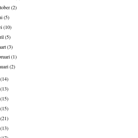
tober
(2)
ni
(5)
ei
(10)
ril
(5)
art
(3)
bruari
(1)
nuari
(2)
4
(14)
3
(13)
2
(15)
1
(15)
0
(21)
9
(13)
8
(17)