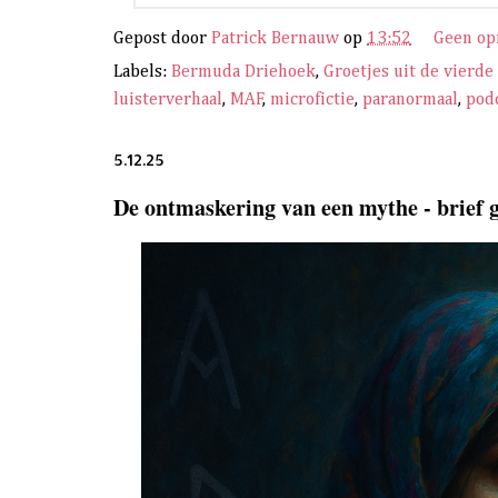
Gepost door
Patrick Bernauw
op
13:52
Geen o
Labels:
Bermuda Driehoek
,
Groetjes uit de vierde
luisterverhaal
,
MAF
,
microfictie
,
paranormaal
,
pod
5.12.25
De ontmaskering van een mythe - brief 