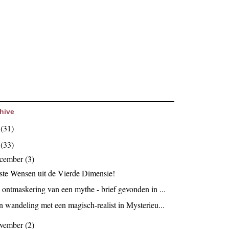
hive
6
(31)
5
(33)
ecember
(3)
ste Wensen uit de Vierde Dimensie!
 ontmaskering van een mythe - brief gevonden in ...
n wandeling met een magisch-realist in Mysterieu...
ovember
(2)