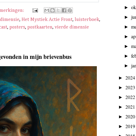
ok
►
pmerkingen:
ju
►
 dimensie
,
Het Mystiek Actie Front
,
luisterboek
,
m
►
cast
,
posters
,
postkaarten
,
vierde dimensie
ap
►
ma
►
gevonden in mijn brievenbus
fe
►
ja
►
202
►
202
►
202
►
202
►
202
►
201
►
201