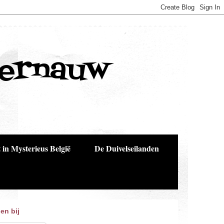
Bernauw
 in Mysterieus België
De Duivelseilanden
en bij