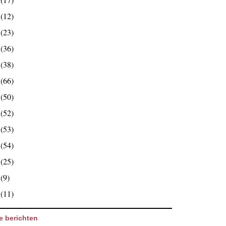
7
(12)
6
(23)
5
(36)
4
(38)
3
(66)
2
(50)
1
(52)
0
(53)
9
(54)
8
(25)
7
(9)
6
(11)
e berichten