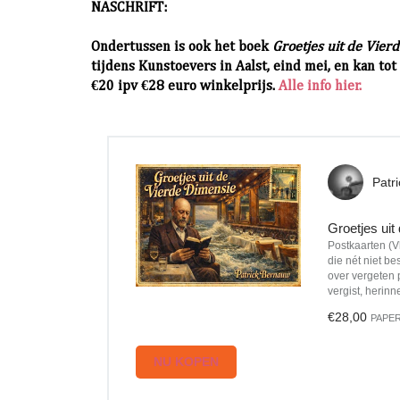
NASCHRIFT:
Ondertussen is ook het boek
Groetjes uit de Vie
tijdens Kunstoevers in Aalst, eind mei, en kan to
€20 ipv €28 euro winkelprijs.
Alle info hier.
Patr
Groetjes uit
Postkaarten (V
die nét niet be
over vergeten 
vergist, herinn
€28,00
PAPE
NU KOPEN