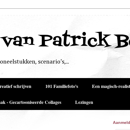
 van Patrick 
neelstukken, scenario's,...
reatief schrijven
101 Familiefoto's
Een magisch-realist
ak - Gecartooniseerde Collages
Lezingen
Aanmeld