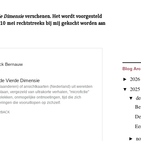
rde Dimensie
verschenen. Het wordt voorgesteld
t 10 mei rechtstreeks bij mij gekocht worden aan
ick Bernauw
Blog Arc
202
►
 de Vierde Dimensie
laanderen) of ansichtkaarten (Nederland) uit werelden
202
▼
staan, vergezeld van ultrakorte verhalen, "microfictie"
d
plekken, onmogelijke ontmoetingen, tijd die zich
▼
eringen die vooruitlopen op zichzelf.
Be
RBACK
De
Ee
n
►