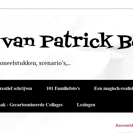
 van Patrick 
neelstukken, scenario's,...
reatief schrijven
101 Familiefoto's
Een magisch-realist
ak - Gecartooniseerde Collages
Lezingen
Aanmeld