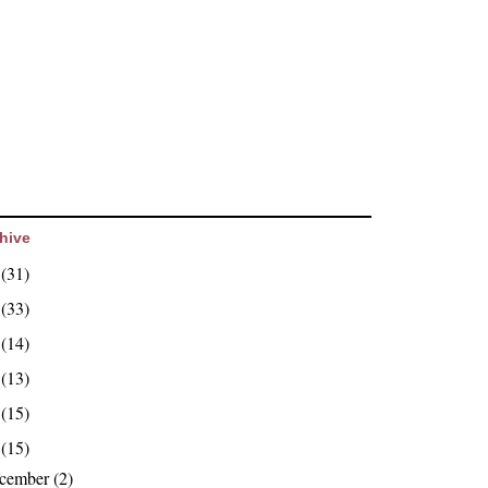
hive
6
(31)
5
(33)
4
(14)
3
(13)
2
(15)
1
(15)
ecember
(2)