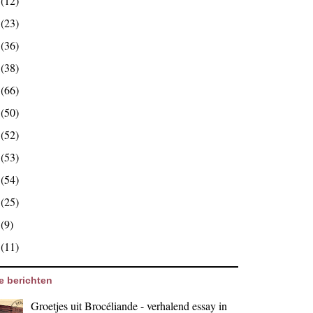
7
(12)
6
(23)
5
(36)
4
(38)
3
(66)
2
(50)
1
(52)
0
(53)
9
(54)
8
(25)
7
(9)
6
(11)
e berichten
Groetjes uit Brocéliande - verhalend essay in