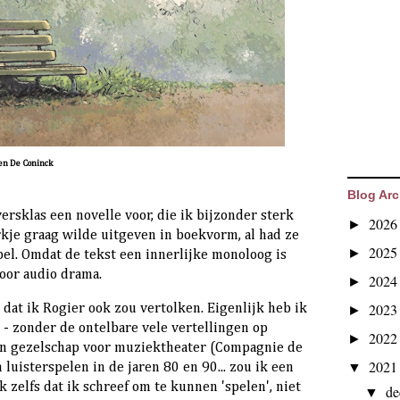
en De Coninck
Blog Arc
ersklas een novelle voor, die ik bijzonder sterk
202
►
rkje graag wilde uitgeven in boekvorm, al had ze
202
►
pel.
Omdat de tekst een innerlijke monoloog is
 voor audio drama.
202
►
202
 dat ik Rogier ook zou vertolken. Eigenlijk heb ik
►
n - zonder de ontelbare vele vertellingen op
202
►
jn gezelschap voor muziektheater (Compagnie de
202
▼
 luisterspelen in de jaren 80 en 90... zou ik een
 zelfs dat ik schreef om te kunnen 'spelen', niet
d
▼