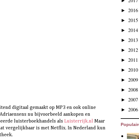
201
►
201
►
201
►
201
►
201
►
201
►
201
►
201
►
200
►
200
►
200
►
tend digitaal gemaakt op MP3 en ook online
200
►
 Adriaensens nu bijvoorbeeld aankopen en
iseerde luisterboekhandels als
Luisterrijk.nl
Maar
Populair
dat vergelijkbaar is met Netflix. In Nederland kun
theek.