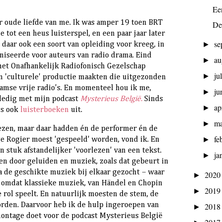
Ee
r oude liefde van me. Ik was amper 19 toen BRT
De
 tot een heus luisterspel, en een paar jaar later
se
►
 daar ook een soort van opleiding voor kreeg, in
niseerde voor auteurs van radio drama. Eind
au
►
 het Onafhankelijk Radiofonisch Gezelschap
ju
►
n 'culturele' productie maakten die uitgezonden
amse vrije radio's. En momenteel hou ik me,
ju
►
onledig met mijn podcast
Mysterieus België.
Sinds
ap
►
s ook
luisterboeken
uit.
ma
►
ezen, maar daar hadden én de performer én de
fe
►
ge Rogier moest 'gespeeld' worden, vond ik. En
en stuk afstandelijker 'voorlezen' van een tekst.
ja
►
en door geluiden en muziek, zoals dat gebeurt in
a de geschikte muziek bij elkaar gezocht – waar
202
►
 omdat klassieke muziek, van Händel en Chopin
201
►
e rol speelt. En natuurlijk moesten de stem, de
rden. Daarvoor heb ik de hulp ingeroepen van
201
►
ontage doet voor de podcast Mysterieus België