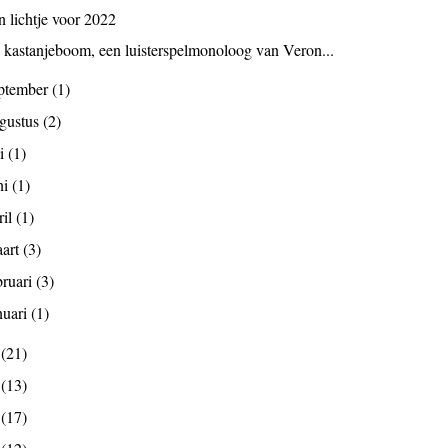
n lichtje voor 2022
 kastanjeboom, een luisterspelmonoloog van Veron...
ptember
(1)
gustus
(2)
li
(1)
ni
(1)
ril
(1)
art
(3)
bruari
(3)
nuari
(1)
0
(21)
9
(13)
8
(17)