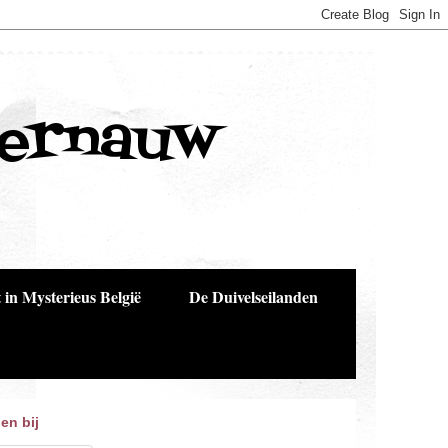
Bernauw
 in Mysterieus België
De Duivelseilanden
en bij