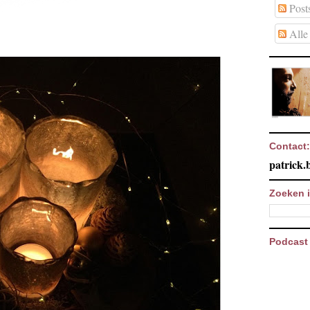
Post
Alle 
Contact:
patrick
Zoeken i
Podcast 