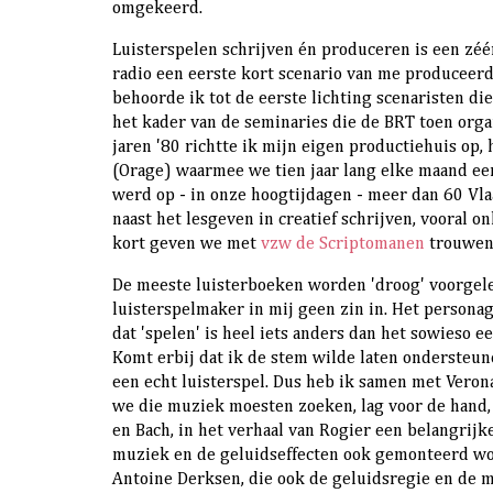
omgekeerd.
Luisterspelen schrijven én produceren is een zéé
radio een eerste kort scenario van me produceerde
behoorde ik tot de eerste lichting scenaristen die
het kader van de seminaries die de BRT toen orga
jaren '80 richtte ik mijn eigen productiehuis op,
(Orage) waarmee we tien jaar lang elke maand ee
werd op - in onze hoogtijdagen - meer dan 60 Vla
naast het lesgeven in creatief schrijven, vooral 
kort geven we met
vzw de Scriptomanen
trouwen
De meeste luisterboeken worden 'droog' voorgel
luisterspelmaker in mij geen zin in. Het persona
dat 'spelen' is heel iets anders dan het sowieso e
Komt erbij dat ik de stem wilde laten ondersteun
een echt luisterspel. Dus heb ik samen met Veron
we die muziek moesten zoeken, lag voor de hand,
en Bach, in het verhaal van Rogier een belangrijk
muziek en de geluidseffecten ook gemonteerd wo
Antoine Derksen, die ook de geluidsregie en
de m