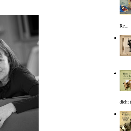
Re...
dicht t