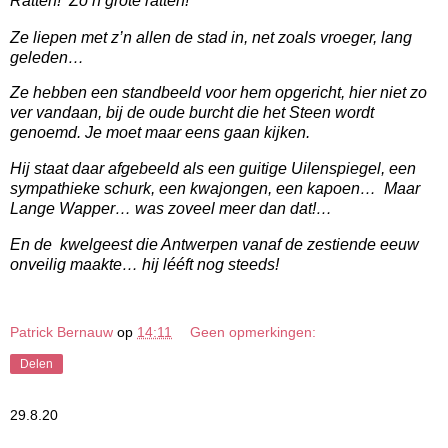
Ratten!
Zo’n grote ratten!
Ze liepen met z’n allen de stad in, net zoals vroeger, lang
geleden…
Ze hebben een standbeeld voor hem opgericht, hier niet zo
ver vandaan, bij de oude burcht die het Steen wordt
genoemd. Je moet maar eens gaan kijken.
Hij staat daar afgebeeld als een guitige Uilenspiegel, een
sympathieke schurk, een kwajongen, een kapoen…
Maar
Lange Wapper… was zoveel meer dan dat!…
En de
kwelgeest die Antwerpen vanaf de zestiende eeuw
onveilig maakte… hij lééft nog steeds!
Patrick Bernauw
op
14:11
Geen opmerkingen:
Delen
29.8.20