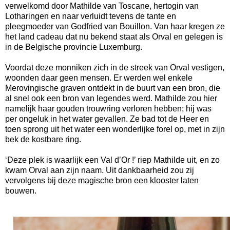
verwelkomd door Mathilde van Toscane, hertogin van
Lotharingen en naar verluidt tevens de tante en
pleegmoeder van Godfried van Bouillon. Van haar kregen ze
het land cadeau dat nu bekend staat als Orval en gelegen is
in de Belgische provincie Luxemburg.
Voordat deze monniken zich in de streek van Orval vestigen,
woonden daar geen mensen. Er werden wel enkele
Merovingische graven ontdekt in de buurt van een bron, die
al snel ook een bron van legendes werd. Mathilde zou hier
namelijk haar gouden trouwring verloren hebben; hij was
per ongeluk in het water gevallen. Ze bad tot de Heer en
toen sprong uit het water een wonderlijke forel op, met in zijn
bek de kostbare ring.
‘Deze plek is waarlijk een Val d’Or !’ riep Mathilde uit, en zo
kwam Orval aan zijn naam. Uit dankbaarheid zou zij
vervolgens bij deze magische bron een klooster laten
bouwen.