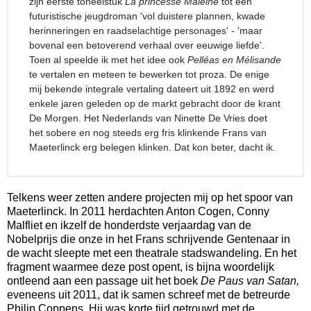
zijn eerste toneelstuk
La princesse Maleine
tot een
futuristische jeugdroman 'vol duistere plannen, kwade
herinneringen en raadselachtige personages' - 'maar
bovenal een betoverend verhaal over eeuwige liefde'.
Toen al speelde ik met het idee ook
Pelléas en Mélisande
te vertalen en meteen te bewerken tot proza. De enige
mij bekende integrale vertaling dateert uit 1892 en werd
enkele jaren geleden op de markt gebracht door de krant
De Morgen. Het Nederlands van Ninette De Vries doet
het sobere en nog steeds erg fris klinkende Frans van
Maeterlinck erg belegen klinken. Dat kon beter, dacht ik.
Telkens weer zetten andere projecten mij op het spoor van
Maeterlinck. In 2011 herdachten Anton Cogen, Conny
Malfliet en ikzelf de honderdste verjaardag van de
Nobelprijs die onze in het Frans schrijvende Gentenaar in
de wacht sleepte met een theatrale stadswandeling. En het
fragment waarmee deze post opent, is bijna woordelijk
ontleend aan een passage uit het boek
De Paus van Satan,
eveneens
uit 2011, dat ik samen schreef met de betreurde
Philip Coppens. Hij was korte tijd getrouwd met de