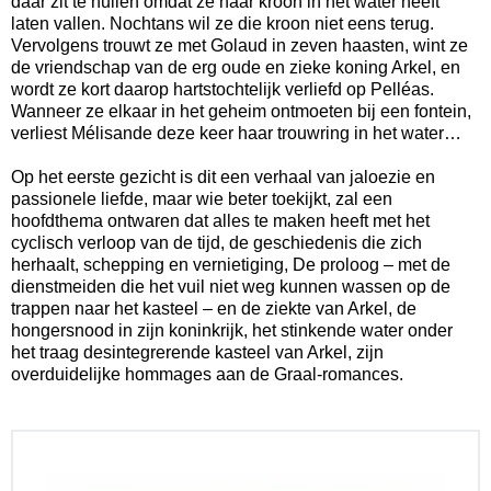
daar zit te huilen omdat ze haar kroon in het water heeft
laten vallen. Nochtans wil ze die kroon niet eens terug.
Vervolgens trouwt ze met Golaud in zeven haasten, wint ze
de vriendschap van de erg oude en zieke koning Arkel, en
wordt ze kort daarop hartstochtelijk verliefd op Pelléas.
Wanneer ze elkaar in het geheim ontmoeten bij een fontein,
verliest Mélisande deze keer haar trouwring in het water…
Op het eerste gezicht is dit een verhaal van jaloezie en
passionele liefde, maar wie beter toekijkt, zal een
hoofdthema ontwaren dat alles te maken heeft met het
cyclisch verloop van de tijd, de geschiedenis die zich
herhaalt, schepping en vernietiging, De proloog – met de
dienstmeiden die het vuil niet weg kunnen wassen op de
trappen naar het kasteel – en de ziekte van Arkel, de
hongersnood in zijn koninkrijk, het stinkende water onder
het traag desintegrerende kasteel van Arkel, zijn
overduidelijke hommages aan de Graal-romances.