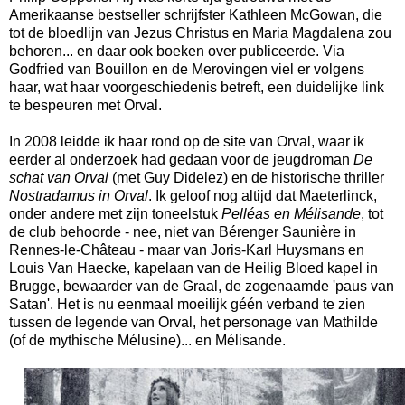
Amerikaanse bestseller schrijfster Kathleen McGowan, die
tot de bloedlijn van Jezus Christus en Maria Magdalena zou
behoren... en daar ook boeken over publiceerde. Via
Godfried van Bouillon en de Merovingen viel er volgens
haar, wat haar voorgeschiedenis betreft, een duidelijke link
te bespeuren met Orval.
In 2008 leidde ik haar rond op de site van Orval, waar ik
eerder al onderzoek had gedaan voor de jeugdroman
De
schat van Orval
(met Guy Didelez) en de historische thriller
Nostradamus in Orval
. Ik geloof nog altijd dat Maeterlinck,
onder andere met zijn toneelstuk
Pelléas en Mélisande
, tot
de club behoorde - nee, niet van Bérenger Saunière in
Rennes-le-Château - maar van Joris-Karl Huysmans en
Louis Van Haecke, kapelaan van de Heilig Bloed kapel in
Brugge, bewaarder van de Graal, de zogenaamde 'paus van
Satan'. Het is nu eenmaal moeilijk géén verband te zien
tussen de legende van Orval, het personage van Mathilde
(of de mythische Mélusine)... en Mélisande.