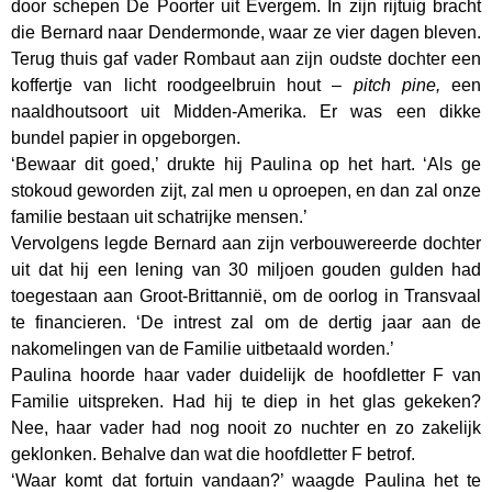
door schepen De Poorter uit Evergem. In zijn rijtuig bracht
die Bernard naar Dendermonde, waar ze vier dagen bleven.
Terug thuis gaf vader Rombaut aan zijn oudste dochter een
koffertje van licht roodgeelbruin hout –
pitch pine,
een
naaldhoutsoort uit Midden-Amerika. Er was een dikke
bundel papier in opgeborgen.
‘Bewaar dit goed,’ drukte hij Paulina op het hart. ‘Als ge
stokoud geworden zijt, zal men u oproepen, en dan zal onze
familie bestaan uit schatrijke mensen.’
Vervolgens legde Bernard aan zijn verbouwereerde dochter
uit dat hij een lening van 30 miljoen gouden gulden had
toegestaan aan Groot-Brittannië, om de oorlog in Transvaal
te financieren. ‘De intrest zal om de dertig jaar aan de
nakomelingen van de Familie uitbetaald worden.’
Paulina hoorde haar vader duidelijk de hoofdletter F van
Familie uitspreken. Had hij te diep in het glas gekeken?
Nee, haar vader had nog nooit zo nuchter en zo zakelijk
geklonken. Behalve dan wat die hoofdletter F betrof.
‘Waar komt dat fortuin vandaan?’ waagde Paulina het te