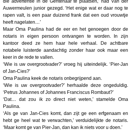
die advertentie in de Gentenaar te plaatsen,’ had Van der
Auwermeulen junior gezegd. ‘Het enige wat er daar nog te
rapen valt, is een paar duizend frank dat een oud vrouwtje
heeft nagelaten…’
Maar Oma Paulina had de eer en het genoegen door de
notaris in eigen persoon ontvangen te worden. In zijn
kantoor deed ze hem haar hele verhaal. De achtbare
notabele luisterde aandachtig zonder haar ook maar een
keer in de rede te vallen.
‘Wie is uw overgrootvader?’ vroeg hij uiteindelijk. ‘Pier-Jan
of Jan-Cies?’
Oma Paulina keek de notaris onbegrijpend aan.
‘Wie is uw overgrootvader?’ herhaalde deze ongeduldig.
‘Petrus Johannes of Johannes Franciscus Rombaut?’
‘Dat… dat zou ik zo direct niet weten,’ stamelde Oma
Paulina.
‘Als ge van Jan-Cies komt, dan zijt ge een erfgenaam en
hebt ge heel wat te verwachten,’ verduidelijkte de notaris.
‘Maar komt ge van Pier-Jan, dan kan ik niets voor u doen.’