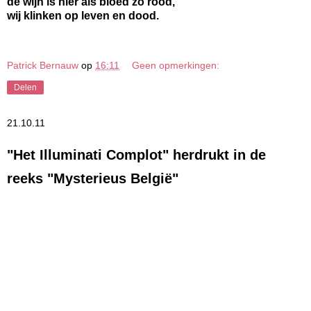
de wijn is hier als bloed zo rood,
wij klinken op leven en dood.
Patrick Bernauw
op
16:11
Geen opmerkingen:
Delen
21.10.11
"Het Illuminati Complot" herdrukt in de
reeks "Mysterieus België"