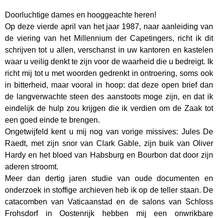
Doorluchtige dames en hooggeachte heren!
Op deze vierde april van het jaar 1987, naar aanleiding van
de viering van het Millennium der Capetingers, richt ik dit
schrijven tot u allen, verschanst in uw kantoren en kastelen
waar u veilig denkt te zijn voor de waarheid die u bedreigt. Ik
richt mij tot u met woorden gedrenkt in ontroering, soms ook
in bitterheid, maar vooral in hoop: dat deze open brief dan
de langverwachte steen des aanstoots moge zijn, en dat ik
eindelijk de hulp zou krijgen die ik verdien om de Zaak tot
een goed einde te brengen.
Ongetwijfeld kent u mij nog van vorige missives: Jules De
Raedt, met zijn snor van Clark Gable, zijn buik van Oliver
Hardy en het bloed van Habsburg en Bourbon dat door zijn
aderen stroomt.
Meer dan dertig jaren studie van oude documenten en
onderzoek in stoffige archieven heb ik op de teller staan. De
catacomben van Vaticaanstad en de salons van Schloss
Frohsdorf in Oostenrijk hebben mij een onwrikbare