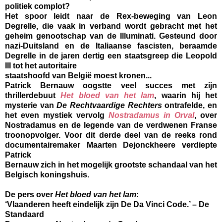
politiek complot?
Het spoor leidt naar de Rex-beweging van Leon
Degrelle, die vaak in verband wordt gebracht met het
geheim genootschap van de Illuminati. Gesteund door
nazi-Duitsland en de Italiaanse fascisten, beraamde
Degrelle in de jaren dertig een staatsgreep die Leopold
III tot het autoritaire
staatshoofd van België moest kronen...
Patrick Bernauw oogstte veel succes met zijn
thrillerdebuut
Het bloed van het lam
, waarin hij het
mysterie van
De Rechtvaardige Rechters
ontrafelde, en
het even mystiek vervolg
Nostradamus in Orval
, over
Nostradamus en de legende van de verdwenen Franse
troonopvolger. Voor dit derde deel van de reeks rond
documentairemaker Maarten Dejonckheere verdiepte
Patrick
Bernauw zich in het mogelijk grootste schandaal van het
Belgisch koningshuis.
De pers over
Het bloed van het lam
:
‘Vlaanderen heeft eindelijk zijn De Da Vinci Code.’ – De
Standaard