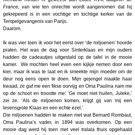
France
, van wie ten onrechte wordt aangenomen dat hij
gekrepeerd is in een vochtige en tochtige kerker van de
Tempelgevangenis van Parijs.
Daarom.
Ik was vier toen ik voor het eerst over ‘de miljoenen’ hoorde
praten. Het was de dag voor Sinterklaas en mijn ouders
hadden de cadeautjes uitgestald op de tafel in de mooie
kamer. We mochten heel even een kijkje nemen door een
kier, maar ik was te laat en ik smeekte mijn moeder om de
deur nog eens open te doen. Mijn gejengel maakte haar
kwaad, ze gaf me een fikse oorvijg en Oma Paulina nam me
op de schoot en troostte me: ‘Ge moet niet huilen, Juleke,’
zei ze. ‘Als de miljoenen komen, krijgt gij van mij een
levensgrote Klaas en een echte ezel.’
Die miljoenen hadden te maken met wat Bernard Rombaut,
Oma Paulina’s vader, in 1894 was overkomen. Op een
mooie dag werd hij toen met veel tralala thuis opgehaald