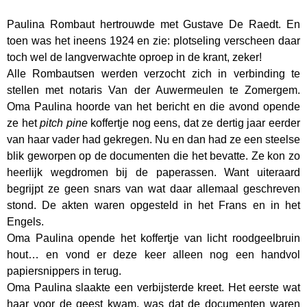
Paulina Rombaut hertrouwde met Gustave De Raedt. En
toen was het ineens 1924 en zie: plotseling verscheen daar
toch wel de langverwachte oproep in de krant, zeker!
Alle Rombautsen werden verzocht zich in verbinding te
stellen met notaris Van der Auwermeulen te Zomergem.
Oma Paulina hoorde van het bericht en die avond opende
ze het
pitch pine
koffertje nog eens, dat ze dertig jaar eerder
van haar vader had gekregen. Nu en dan had ze een steelse
blik geworpen op de documenten die het bevatte. Ze kon zo
heerlijk wegdromen bij de paperassen. Want uiteraard
begrijpt ze geen snars van wat daar allemaal geschreven
stond. De akten waren opgesteld in het Frans en in het
Engels.
Oma Paulina opende het koffertje van licht roodgeelbruin
hout… en vond er deze keer alleen nog een handvol
papiersnippers in terug.
Oma Paulina slaakte een verbijsterde kreet. Het eerste wat
haar voor de geest kwam, was dat de documenten waren