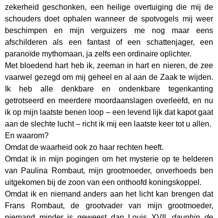
zekerheid geschonken, een heilige overtuiging die mij de
schouders doet ophalen wanneer de spotvogels mij weer
beschimpen en mijn verguizers me nog maar eens
afschilderen als een fantast of een schattenjager, een
paranoïde mythomaan, ja zelfs een ordinaire oplichter.
Met bloedend hart heb ik, zeeman in hart en nieren, de zee
vaarwel gezegd om mij geheel en al aan de Zaak te wijden.
Ik heb alle denkbare en ondenkbare tegenkanting
getrotseerd en meerdere moordaanslagen overleefd, en nu
ik op mijn laatste benen loop – een levend lijk dat kapot gaat
aan de slechte lucht – richt ik mij een laatste keer tot u allen.
En waarom?
Omdat de waarheid ook zo haar rechten heeft.
Omdat ik in mijn pogingen om het mysterie op te helderen
van Paulina Rombaut, mijn grootmoeder, onverhoeds ben
uitgekomen bij de zoon van een onthoofd koningskoppel.
Omdat ik en niemand anders aan het licht kan brengen dat
Frans Rombaut, de grootvader van mijn grootmoeder,
niemand minder is geweest dan Louis XVII,
dauphin de