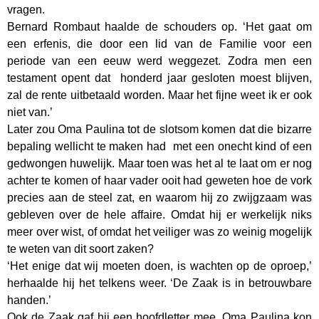
vragen.
Bernard Rombaut haalde de schouders op. ‘Het gaat om
een erfenis, die door een lid van de Familie voor een
periode van een eeuw werd weggezet. Zodra men een
testament opent dat honderd jaar gesloten moest blijven,
zal de rente uitbetaald worden. Maar het fijne weet ik er ook
niet van.’
Later zou Oma Paulina tot de slotsom komen dat die bizarre
bepaling wellicht te maken had met een onecht kind of een
gedwongen huwelijk. Maar toen was het al te laat om er nog
achter te komen of haar vader ooit had geweten hoe de vork
precies aan de steel zat, en waarom hij zo zwijgzaam was
gebleven over de hele affaire. Omdat hij er werkelijk niks
meer over wist, of omdat het veiliger was zo weinig mogelijk
te weten van dit soort zaken?
‘Het enige dat wij moeten doen, is wachten op de oproep,’
herhaalde hij het telkens weer. ‘De Zaak is in betrouwbare
handen.’
Ook de Zaak gaf hij een hoofdletter mee. Oma Paulina kon