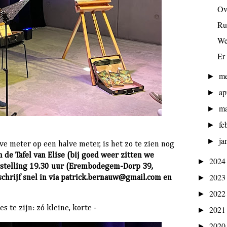
Ov
Ru
We
Er 
m
►
ap
►
ma
►
fe
►
ja
►
 meter op een halve meter, is het zo te zien nog
 de Tafel van Elise (bij goed weer zitten we
202
►
orstelling 19.30 uur (Erembodegem-Dorp 39,
202
►
schrijf snel in via patrick.bernauw@gmail.com
en
202
►
s te zijn: zó kleine, korte -
202
►
202
►