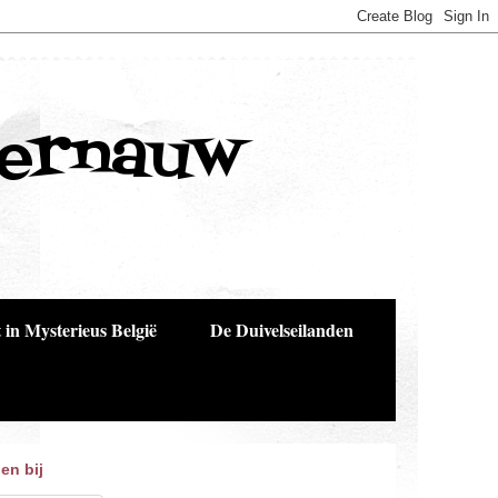
Bernauw
 in Mysterieus België
De Duivelseilanden
en bij