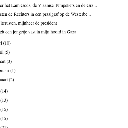
er het Lam Gods, de Vlaamse Tempeliers en de Gra...
sten de Rechters in een praalgraf op de Westerbe...
lterusten, mijnheer de president
zit een jongetje vast in mijn hoofd in Gaza
ei
(10)
ril
(5)
art
(3)
bruari
(1)
nuari
(2)
4
(14)
3
(13)
2
(15)
1
(15)
0
(21)