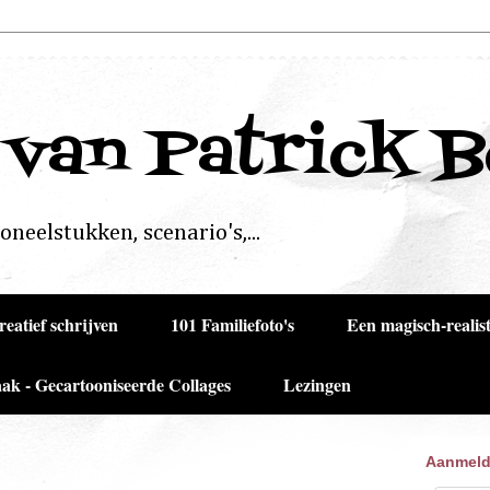
 van Patrick 
neelstukken, scenario's,...
reatief schrijven
101 Familiefoto's
Een magisch-realist
ak - Gecartooniseerde Collages
Lezingen
Aanmeld