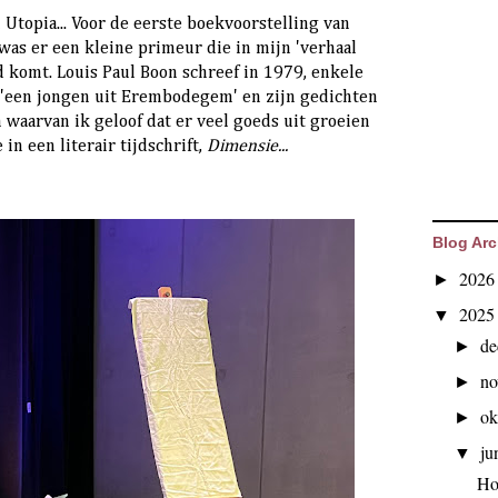
Utopia... Voor de eerste boekvoorstelling van
, was er een kleine primeur die in mijn 'verhaal
d komt. Louis Paul Boon schreef in 1979, enkele
r 'een jongen uit Erembodegem' en zijn gedichten
waarvan ik geloof dat er veel goeds uit groeien
 in een literair tijdschrift,
Dimensie...
Blog Arc
202
►
202
▼
d
►
n
►
ok
►
ju
▼
Hoe