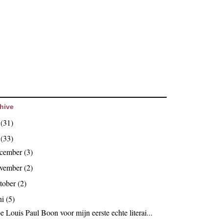
hive
6
(31)
5
(33)
ecember
(3)
ovember
(2)
tober
(2)
ni
(5)
 Louis Paul Boon voor mijn eerste echte literai...