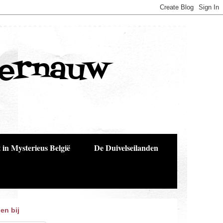
Bernauw
 in Mysterieus België
De Duivelseilanden
en bij