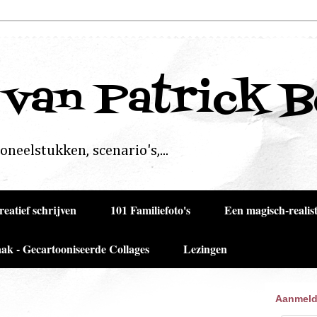
 van Patrick 
neelstukken, scenario's,...
reatief schrijven
101 Familiefoto's
Een magisch-realist
ak - Gecartooniseerde Collages
Lezingen
Aanmeld