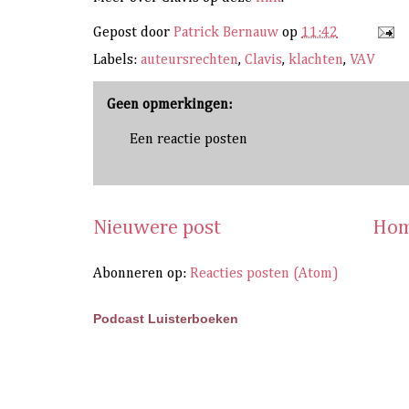
Gepost door
Patrick Bernauw
op
11:42
Labels:
auteursrechten
,
Clavis
,
klachten
,
VAV
Geen opmerkingen:
Een reactie posten
Nieuwere post
Hom
Abonneren op:
Reacties posten (Atom)
Podcast Luisterboeken