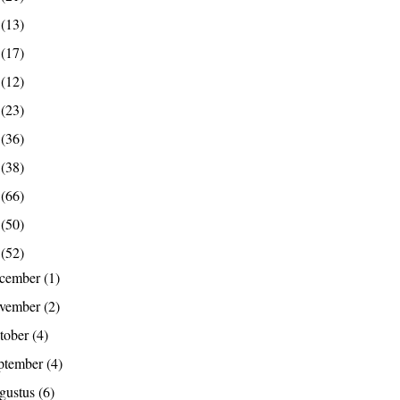
9
(13)
8
(17)
7
(12)
6
(23)
5
(36)
4
(38)
3
(66)
2
(50)
1
(52)
ecember
(1)
ovember
(2)
tober
(4)
ptember
(4)
gustus
(6)