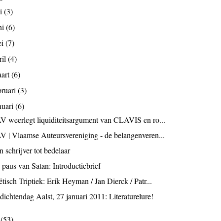
li
(3)
ni
(6)
ei
(7)
ril
(4)
art
(6)
bruari
(3)
nuari
(6)
V weerlegt liquiditeitsargument van CLAVIS en ro...
V | Vlaamse Auteursvereniging - de belangenveren...
 schrijver tot bedelaar
 paus van Satan: Introductiebrief
tisch Triptiek: Erik Heyman / Jan Dierck / Patr...
dichtendag Aalst, 27 januari 2011: Literaturelure!
0
(53)