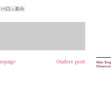
epage
Oudere post
Mijn Eng
Dimensi