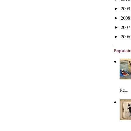
200
►
200
►
200
►
200
►
Populair
Re...