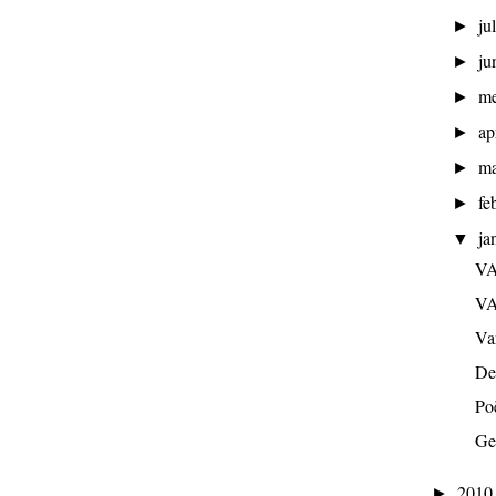
ju
►
ju
►
m
►
ap
►
ma
►
fe
►
ja
▼
VA
VA
Van
De
Poë
Ge
201
►