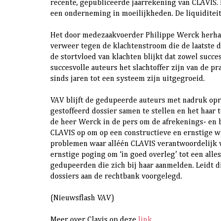
recente, gepubliceerde jaarrekening van CLAVIS. 
een onderneming in moeilijkheden. De liquiditeit
Het door medezaakvoerder Philippe Werck herhaa
verweer tegen de klachtenstroom die de laatste d
de stortvloed van klachten blijkt dat zowel succ
succesvolle auteurs het slachtoffer zijn van de pr
sinds jaren tot een systeem zijn uitgegroeid.
VAV blijft de gedupeerde auteurs met nadruk op
gestoffeerd dossier samen te stellen en het haar 
de heer Werck in de pers om de afrekenings- en b
CLAVIS op om op een constructieve en ernstige w
problemen waar alléén CLAVIS verantwoordelijk v
ernstige poging om ‘in goed overleg’ tot een all
gedupeerden die zich bij haar aanmelden. Leidt di
dossiers aan de rechtbank voorgelegd.
(Nieuwsflash VAV)
Meer over Clavis op deze
link
.