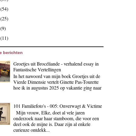
9
(54)
8
(25)
7
(9)
6
(11)
e berichten
Groetjes uit Brocéliande - verhalend essay in
Fantastische Vertellingen
In het nawoord van mijn boek Groetjes uit de
Vierde Dimensie vertelt Ginette Pas-Tourette
hoe ik in augustus 2025 op vakantie ging naar
101 Familiefoto's - 005: Onverwagt & Victime
Mijn vrouw, Elke, doet al vele jaren
onderzoek naar haar stamboom, die voor een
deel ook de mijne is. Daar zijn al enkele
curieuze ontdekk...