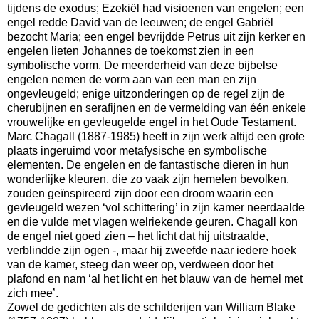
tijdens de exodus; Ezekiël had visioenen van engelen; een
engel redde David van de leeuwen; de engel Gabriël
bezocht Maria; een engel bevrijdde Petrus uit zijn kerker en
engelen lieten Johannes de toekomst zien in een
symbolische vorm. De meerderheid van deze bijbelse
engelen nemen de vorm aan van een man en zijn
ongevleugeld; enige uitzonderingen op de regel zijn de
cherubijnen en serafijnen en de vermelding van één enkele
vrouwelijke en gevleugelde engel in het Oude Testament.
Marc Chagall (1887-1985) heeft in zijn werk altijd een grote
plaats ingeruimd voor metafysische en symbolische
elementen. De engelen en de fantastische dieren in hun
wonderlijke kleuren, die zo vaak zijn hemelen bevolken,
zouden geïnspireerd zijn door een droom waarin een
gevleugeld wezen ‘vol schittering’ in zijn kamer neerdaalde
en die vulde met vlagen welriekende geuren. Chagall kon
de engel niet goed zien – het licht dat hij uitstraalde,
verblindde zijn ogen -, maar hij zweefde naar iedere hoek
van de kamer, steeg dan weer op, verdween door het
plafond en nam ‘al het licht en het blauw van de hemel met
zich mee’.
Zowel de gedichten als de schilderijen van William Blake