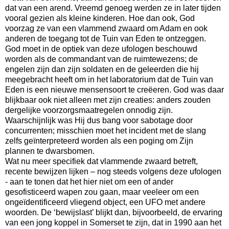
dat van een arend. Vreemd genoeg werden ze in later tijden
vooral gezien als kleine kinderen. Hoe dan ook, God
voorzag ze van een vlammend zwaard om Adam en ook
anderen de toegang tot de Tuin van Eden te ontzeggen.
God moet in de optiek van deze ufologen beschouwd
worden als de commandant van de ruimtewezens; de
engelen zijn dan zijn soldaten en de geleerden die hij
meegebracht heeft om in het laboratorium dat de Tuin van
Eden is een nieuwe mensensoort te creëeren. God was daar
blijkbaar ook niet alleen met zijn creaties: anders zouden
dergelijke voorzorgsmaatregelen onnodig zijn.
Waarschijnlijk was Hij dus bang voor sabotage door
concurrenten; misschien moet het incident met de slang
zelfs geïnterpreteerd worden als een poging om Zijn
plannen te dwarsbomen.
Wat nu meer specifiek dat vlammende zwaard betreft,
recente bewijzen lijken – nog steeds volgens deze ufologen
- aan te tonen dat het hier niet om een of ander
gesofisticeerd wapen zou gaan, maar veeleer om een
ongeïdentificeerd vliegend object, een UFO met andere
woorden. De ‘bewijslast’ blijkt dan, bijvoorbeeld, de ervaring
van een jong koppel in Somerset te zijn, dat in 1990 aan het