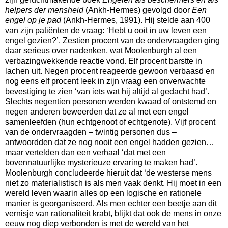
helpers der mensheid
(Ankh-Hermes) gevolgd door
Een
engel op je pad
(Ankh-Hermes, 1991). Hij stelde aan 400
van zijn patiënten de vraag: ‘Hebt u ooit in uw leven een
engel gezien?’. Zestien procent van de ondervraagden ging
daar serieus over nadenken, wat Moolenburgh al een
verbazingwekkende reactie vond. Elf procent barstte in
lachen uit. Negen procent reageerde gewoon verbaasd en
nog eens elf procent leek in zijn vraag een onverwachte
bevestiging te zien ‘van iets wat hij altijd al gedacht had’.
Slechts negentien personen werden kwaad of ontstemd en
negen anderen beweerden dat ze al met een engel
samenleefden (hun echtgenoot of echtgenote). Vijf procent
van de ondervraagden – twintig personen dus –
antwoordden dat ze nog nooit een engel hadden gezien…
maar vertelden dan een verhaal ‘dat met een
bovennatuurlijke mysterieuze ervaring te maken had’.
Moolenburgh concludeerde hieruit dat ‘de westerse mens
niet zo materialistisch is als men vaak denkt. Hij moet in een
wereld leven waarin alles op een logische en rationele
manier is georganiseerd. Als men echter een beetje aan dit
vernisje van rationaliteit krabt, blijkt dat ook de mens in onze
eeuw nog diep verbonden is met de wereld van het