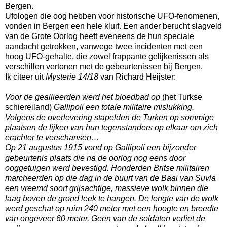
Bergen.
Ufologen die oog hebben voor historische UFO-fenomenen,
vonden in Bergen een hele kluif. Een ander berucht slagveld
van de Grote Oorlog heeft eveneens de hun speciale
aandacht getrokken, vanwege twee incidenten met een
hoog UFO-gehalte, die zowel frappante gelijkenissen als
verschillen vertonen met de gebeurtenissen bij Bergen.
Ik citeer uit
Mysterie 14/18
van Richard Heijster:
Voor de geallieerden werd het bloedbad op
(het Turkse
schiereiland)
Gallipoli een totale militaire mislukking.
Volgens de overlevering stapelden de Turken op sommige
plaatsen de lijken van hun tegenstanders op elkaar om zich
erachter te verschansen…
Op 21 augustus 1915 vond op Gallipoli een bijzonder
gebeurtenis plaats die na de oorlog nog eens door
ooggetuigen werd bevestigd. Honderden Britse militairen
marcheerden op die dag in de buurt van de Baai van Suvla
een vreemd soort grijsachtige, massieve wolk binnen die
laag boven de grond leek te hangen. De lengte van de wolk
werd geschat op ruim 240 meter met een hoogte en breedte
van ongeveer 60 meter. Geen van de soldaten verliet de