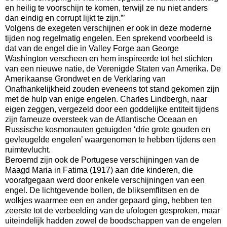
en heilig te voorschijn te komen, terwijl ze nu niet anders
dan eindig en corrupt lijkt te zijn.”’
Volgens de exegeten verschijnen er ook in deze moderne
tijden nog regelmatig engelen. Een sprekend voorbeeld is
dat van de engel die in Valley Forge aan George
Washington verscheen en hem inspireerde tot het stichten
van een nieuwe natie, de Verenigde Staten van Amerika. De
Amerikaanse Grondwet en de Verklaring van
Onafhankelijkheid zouden eveneens tot stand gekomen zijn
met de hulp van enige engelen. Charles Lindbergh, naar
eigen zeggen, vergezeld door een goddelijke entiteit tijdens
zijn fameuze oversteek van de Atlantische Oceaan en
Russische kosmonauten getuigden ‘drie grote gouden en
gevleugelde engelen’ waargenomen te hebben tijdens een
ruimtevlucht.
Beroemd zijn ook de Portugese verschijningen van de
Maagd Maria in Fatima (1917) aan drie kinderen, die
voorafgegaan werd door enkele verschijningen van een
engel. De lichtgevende bollen, de bliksemflitsen en de
wolkjes waarmee een en ander gepaard ging, hebben ten
zeerste tot de verbeelding van de ufologen gesproken, maar
uiteindelijk hadden zowel de boodschappen van de engelen