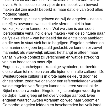
leven. En ten slotte zullen zij er de mens ook van bewust
maken dat zijn macht beperkt is, maar dat die van God alles
mogelijk maakt.
Onder meer spiritisten geloven dat wij de engelen – net als
de elfjes bewoners van spirituele sferen – niet in hun
werkelijke vorm kunnen zien. Wat we zien is een soort
‘persoonlijke vertaling’ die we maken - van de spirituele naar
de fysieke sfeer – van het beeld dat de entiteit ons aanbiedt,
en die ons in staat stelt het te begrijpen. Engelen hebben op
die manier ook geen bepaald geslacht: ze kunnen er zowel
mannelijk als vrouwelijk uitzien; het hangt er alleen maar
vanaf in welke context zij verschijnen en wat de strekking
van hun boodschap moet zijn.
Engelen zijn archetypen, krachtige symbolen, oerbeelden
die spreken tot mensen van alle tijden en in alle culturen. De
Westeuropese cultuur is in grote mate gekleurd door het
christendom, zodat we ons voor een referentiekader waarin
we de engelen van Bergen kunnen situeren vooral tot de
Bijbel moeten wenden. Engelen zijn alomtegenwoordig in
de Bijbel. Een greep uit het overvloedige aanbod: twee
engelen waarschuwden Abraham op weg naar Sodom en
Gomorrha; engelen leidden en beschermden het volk Israël