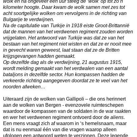
wolk en na ongeveer een uur steeg de ‘wolk’ op tot zo’n
kilometer hoogte. Daar kwam de wolk samen met zes tot
acht soortgelijke wolken om vervolgens in de richting van
Bulgarije te verdwijnen.
Na de capitulatie van Turkije in 1918 eiste Groot-Brittannië
dat de mannen van het verdwenen regiment zouden worden
vrijgelaten. Het antwoord van Turkije was dat ze van het
bestaan van het regiment niet wisten en dat ze er nooit mee
in gevecht waren geweest, laat staan dat ze de Britten
krijgsgevangen hadden gemaakt.
Op dezelfde dag als de verdwijning, 21 augustus 1915,
wordt melding gemaakt van het verdwalen van een aantal
bataljons in dezelfde sector. Hun kompassen hadden de
verkeerde richting aangegeven doordat ze te veel van het
noorden afweken…
Uiteraard zijn de wolken van Gallipoli – die ons herinnert
aan de wolken van Bergen - evenzovele ruimteschepen
waardoor de kompassen van de soldaten in de war raakten
en wer het verdwenen regiment ontvoerd door de
aliens
.
Een mens vraagt zich af waarom in ‘s hemelsnaam, maar
dat is nu eenmaal één van die vragen waarop alleen
ufologen een antwoord weten te verzinnen. Deze legende