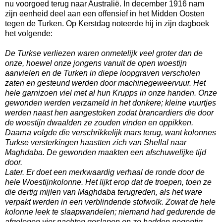
nu voorgoed terug naar Australië. In december 1916 nam
zijn eenheid deel aan een offensief in het Midden Oosten
tegen de Turken. Op Kerstdag noteerde hij in zijn dagboek
het volgende:
De Turkse verliezen waren onmetelijk veel groter dan de
onze, hoewel onze jongens vanuit de open woestijn
aanvielen en de Turken in diepe loopgraven verscholen
zaten en gesteund werden door machinegeweervuur. Het
hele garnizoen viel met al hun Krupps in onze handen. Onze
gewonden werden verzameld in het donkere; kleine vuurtjes
werden naast hen aangestoken zodat brancardiers die door
de woestijn dwaalden ze zouden vinden en oppikken.
Daarna volgde die verschrikkelijk mars terug, want kolonnes
Turkse versterkingen haastten zich van Shellal naar
Maghdaba. De gewonden maakten een afschuwelijke tijd
door.
Later. Er doet een merkwaardig verhaal de ronde door de
hele Woestijnkolonne. Het lijkt erop dat de troepen, toen ze
die dertig mijlen van Maghdaba terugreden, als het ware
verpakt werden in een verblindende stofwolk. Zowat de hele
kolonne leek te slaapwandelen; niemand had gedurende de
afgelopen vier nachten geslapen en ze hadden negentig