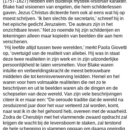
(1757-1827) hebben een duidelijk mystiek-visionair karakter.
Blake had visioenen van engelen, die hem schilderlessen
gaven. Jezus Christus dicteerde hem ook al eens wat hij op
moest schrijven. ‘Ik ben slechts de secretaris,’ schreef hij in
het epische gedicht
Jeruzalem
. ‘De auteurs zijn in het
onzichtbare leven.’ Net zo noemde hij zijn schilderijen en
tekeningen alleen maar kopieën van beelden die aan hem
verschenen.
‘Hij leefde altijd tussen twee werelden,’ merkt Paola Giovetti
op, ‘overtuigd van de realiteit van allebei. Hij was in staat
deze twee realiteiten in zijn werk en in zijn uitzonderlijke
persoonlijkheid te laten versmelten. Voor Blake waren
intuïtie en verbeeldingskracht de meest betrouwbare
middelen die tot kennisverwerving leidden. Hemel en hel
waren voor hem volmaakte realiteiten die net zo te
beschrijven en uit te beelden waren als de dingen en de
schepselen van deze wereld. Van zijn vele beschrijvingen
citeer ik er maar een: “De oeroude traditie dat de wereld na
zesduizend jaar door het vuur verteerd zal worden, komt,
naar wat ik in de hel gehoord heb, overeen met de waarheid.
Zodra de Cherubijn met het vlammende zwaard opdracht zal
krijgen de wacht bij de levensboom te staken, zal terstond
de hele schepping in vlammen opgaan om daarna oneindig