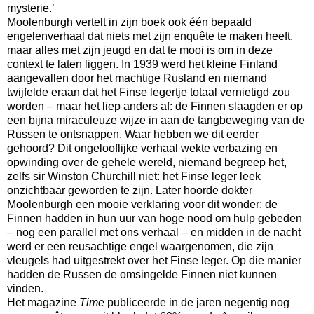
mysterie.’
Moolenburgh vertelt in zijn boek ook één bepaald
engelenverhaal dat niets met zijn enquête te maken heeft,
maar alles met zijn jeugd en dat te mooi is om in deze
context te laten liggen. In 1939 werd het kleine Finland
aangevallen door het machtige Rusland en niemand
twijfelde eraan dat het Finse legertje totaal vernietigd zou
worden – maar het liep anders af: de Finnen slaagden er op
een bijna miraculeuze wijze in aan de tangbeweging van de
Russen te ontsnappen. Waar hebben we dit eerder
gehoord? Dit ongelooflijke verhaal wekte verbazing en
opwinding over de gehele wereld, niemand begreep het,
zelfs sir Winston Churchill niet: het Finse leger leek
onzichtbaar geworden te zijn. Later hoorde dokter
Moolenburgh een mooie verklaring voor dit wonder: de
Finnen hadden in hun uur van hoge nood om hulp gebeden
– nog een parallel met ons verhaal – en midden in de nacht
werd er een reusachtige engel waargenomen, die zijn
vleugels had uitgestrekt over het Finse leger. Op die manier
hadden de Russen de omsingelde Finnen niet kunnen
vinden.
Het magazine
Time
publiceerde in de jaren negentig nog