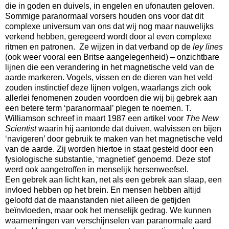
die in goden en duivels, in engelen en ufonauten geloven.
Sommige paranormaal vorsers houden ons voor dat dit
complexe universum van ons dat wij nog maar nauwelijks
verkend hebben, geregeerd wordt door al even complexe
ritmen en patronen. Ze wijzen in dat verband op de
ley lines
(ook weer vooral een Britse aangelegenheid) – onzichtbare
lijnen die een verandering in het magnetische veld van de
aarde markeren. Vogels, vissen en de dieren van het veld
zouden instinctief deze lijnen volgen, waarlangs zich ook
allerlei fenomenen zouden voordoen die wij bij gebrek aan
een betere term ‘paranormaal’ plegen te noemen. T.
Williamson schreef in maart 1987 een artikel voor
The New
Scientist
waarin hij aantonde dat duiven, walvissen en bijen
‘navigeren’ door gebruik te maken van het magnetische veld
van de aarde. Zij worden hiertoe in staat gesteld door een
fysiologische substantie, ‘magnetiet’ genoemd. Deze stof
werd ook aangetroffen in menselijk hersenweefsel.
Een gebrek aan licht kan, net als een gebrek aan slaap, een
invloed hebben op het brein. En mensen hebben altijd
geloofd dat de maanstanden niet alleen de getijden
beïnvloeden, maar ook het menselijk gedrag. We kunnen
waarnemingen van verschijnselen van paranormale aard