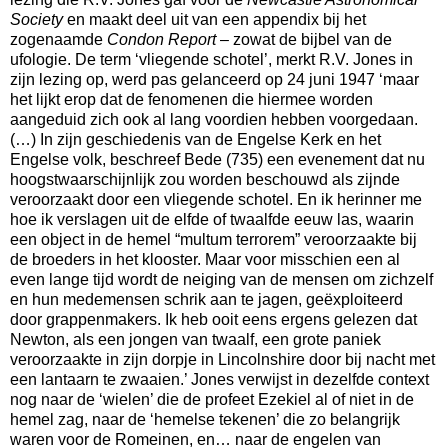
Society
en maakt deel uit van een appendix bij het
zogenaamde
Condon Report
– zowat de bijbel van de
ufologie. De term ‘vliegende schotel’, merkt R.V. Jones in
zijn lezing op, werd pas gelanceerd op 24 juni 1947 ‘maar
het lijkt erop dat de fenomenen die hiermee worden
aangeduid zich ook al lang voordien hebben voorgedaan.
(…) In zijn geschiedenis van de Engelse Kerk en het
Engelse volk, beschreef Bede (735) een evenement dat nu
hoogstwaarschijnlijk zou worden beschouwd als zijnde
veroorzaakt door een vliegende schotel. En ik herinner me
hoe ik verslagen uit de elfde of twaalfde eeuw las, waarin
een object in de hemel “multum terrorem” veroorzaakte bij
de broeders in het klooster. Maar voor misschien een al
even lange tijd wordt de neiging van de mensen om zichzelf
en hun medemensen schrik aan te jagen, geëxploiteerd
door grappenmakers. Ik heb ooit eens ergens gelezen dat
Newton, als een jongen van twaalf, een grote paniek
veroorzaakte in zijn dorpje in Lincolnshire door bij nacht met
een lantaarn te zwaaien.’ Jones verwijst in dezelfde context
nog naar de ‘wielen’ die de profeet Ezekiel al of niet in de
hemel zag, naar de ‘hemelse tekenen’ die zo belangrijk
waren voor de Romeinen, en… naar de engelen van