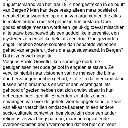
augustusmaand van het jaar 1914 neergestreken in de buurt
van Bergen? Men kan deze vraag alleen maar positief of
negatief beantwoorden op grond van argumenten die alles
te maken hebben met het geloof in hun bestaan. Door
godsdienstige mensen wordt een gelukkig toeval misschien
al te gauw beschouwd als een goddelijke interventie, een
mysterieuze menselijke held als een door God gezonden
engel. Hebben zekere soldaten dan bepaalde visioenen
gehad van engelen, tijdens die augustusmaand, in Bergen?
Dat is zeer wel mogelijk.
Volgens Paolo Giovetti lijken sommige moderne
getuigenissen het oude geloof in engelen te staven. Ze
verwijst hierbij naar visioenen van de mensen die bijna-
dood-ervaringen hebben gehad, zij die ‘in dat niemandsland
tussen het hiernamaals en wat er aan vooraf gaat iets
gehoord of gezien hebben dat zich onuitwisbaar in hun
geheugen heeft gegrift.’ Er werden zo al duizenden
ervaringen van over de gehele wereld opgetekend, die wel
van elkaar verschillen omdat ze kaderen in een andere
socio-culturele context en beïnvloed zijn door een ander
religieus verwachtingspatroon, maar hun opvallende
overeenkomsten doen ‘vermoeden dat het hier om meer