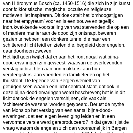
van Hiëronymus Bosch (ca. 1450-1516) die zich in zijn kunst
door folkloristische, magische, occulte en religieuze
motieven liet inspireren. Dit doek stelt het ‘omhoogstijgen
naar het empyreum’ voor en is een trouwe en tegelijk
indrukwekkende voorstelling van wat stervenden die op een
of maniere manier aan de dood zijn ontsnapt beweren
gezien te hebben: een donkere tunnel die naar een
schitterend licht leidt en zielen die, begeleid door engelen,
daar doorheen zweven.
Het lijdt geen twijfel dat er aan het front nogal wat bijna-
dood-ervaringen zijn geweest, waarvan de overlevenden
verslag uitbrachten aan hun makkers, aan hun
verpleegsters, aan vrienden en familieleden op het
thuisfront. De legende van Bergen wemelt van
getuigenissen waarin een licht centraal staat, dat ook in
deze bijna-dood-ervaringen wordt beschreven; het is in dit
licht dat ook de engelen verschijnen, die vaak als
‘schitterende wezens’ worden getypeerd. Berust de mythe
van Mons op het verslag van een aantal bijna-dood-
ervaringen, dat een eigen leven ging leiden en in een
vervormde versie werd gereproduceerd? In dat geval rijst de
vraag waarom de engelen zich dan voornamelijk in Bergen