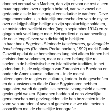
door het verhaal van Machen, dan zijn er voor de rest alleen
maar rapporten over engelen bekend, van wie zowel de
gedaante als de functie nogal eens durfde te variëren. Deze
engelenverhalen zijn duidelijk onderscheiden van de mythe
over de krijgshaftige heilige en zijn spookachtige soldaten,
ze ontstonden wellicht eerder (begin september 1914) en ze
gingen ook veel langer mee. Het verdient dus aanbeveling
de notie ‘engel’ even van dichterbij te bekijken.
In haar boek
Engelen -
Stralende beschermers, gevleugelde
boodschappers
(Rainbow Pocketboeken, 1992) merkt Paolo
Giovetti op dat deze hemelbodes lang niet alleen binnen het
christendom voorkomen, maar ook een belangrijke rol
spelen in de hellenistische en islamitische tradities, in het
jodendom, bij de volgelingen van Zoroaster en Boeddha en
onder de Amerikaanse Indianen – in de meest
uiteenlopende religies en culturen, kortom. In de geschriften
en de kunstwerken die de Oude Egyptenaren hebben
nagelaten, wordt de godin Isis meestal voorgesteld als een
gevleugeld wezen. Sjamanen hadden al eens vleselijke
gemeenschap met gevleugelden, die hen bezochten in de
vorm van arenden of raven of geesten die we niet meteen
associëren met de christelijke iconografie.