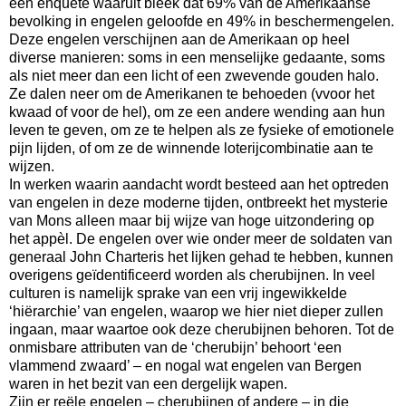
een enquête waaruit bleek dat 69% van de Amerikaanse
bevolking in engelen geloofde en 49% in beschermengelen.
Deze engelen verschijnen aan de Amerikaan op heel
diverse manieren: soms in een menselijke gedaante, soms
als niet meer dan een licht of een zwevende gouden halo.
Ze dalen neer om de Amerikanen te behoeden (vvoor het
kwaad of voor de hel), om ze een andere wending aan hun
leven te geven, om ze te helpen als ze fysieke of emotionele
pijn lijden, of om ze de winnende loterijcombinatie aan te
wijzen.
In werken waarin aandacht wordt besteed aan het optreden
van engelen in deze moderne tijden, ontbreekt het mysterie
van Mons alleen maar bij wijze van hoge uitzondering op
het appèl. De engelen over wie onder meer de soldaten van
generaal John Charteris het lijken gehad te hebben, kunnen
overigens geïdentificeerd worden als cherubijnen. In veel
culturen is namelijk sprake van een vrij ingewikkelde
‘hiërarchie’ van engelen, waarop we hier niet dieper zullen
ingaan, maar waartoe ook deze cherubijnen behoren. Tot de
onmisbare attributen van de ‘cherubijn’ behoort ‘een
vlammend zwaard’ – en nogal wat engelen van Bergen
waren in het bezit van een dergelijk wapen.
Zijn er reële engelen – cherubijnen of andere – in die