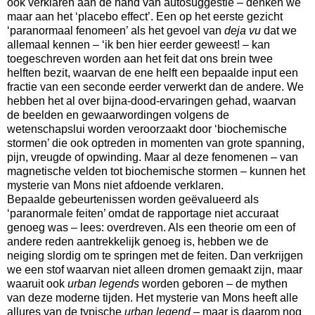
ook verklaren aan de hand van autosuggestie – denken we
maar aan het ‘placebo effect’. Een op het eerste gezicht
‘paranormaal fenomeen’ als het gevoel van
deja vu
dat we
allemaal kennen – ‘ik ben hier eerder geweest! – kan
toegeschreven worden aan het feit dat ons brein twee
helften bezit, waarvan de ene helft een bepaalde input een
fractie van een seconde eerder verwerkt dan de andere. We
hebben het al over bijna-dood-ervaringen gehad, waarvan
de beelden en gewaarwordingen volgens de
wetenschapslui worden veroorzaakt door ‘biochemische
stormen’ die ook optreden in momenten van grote spanning,
pijn, vreugde of opwinding. Maar al deze fenomenen – van
magnetische velden tot biochemische stormen – kunnen het
mysterie van Mons niet afdoende verklaren.
Bepaalde gebeurtenissen worden geëvalueerd als
‘paranormale feiten’ omdat de rapportage niet accuraat
genoeg was – lees: overdreven. Als een theorie om een of
andere reden aantrekkelijk genoeg is, hebben we de
neiging slordig om te springen met de feiten. Dan verkrijgen
we een stof waarvan niet alleen dromen gemaakt zijn, maar
waaruit ook
urban legends
worden geboren – de mythen
van deze moderne tijden. Het mysterie van Mons heeft alle
allures van de typische
urban legend
– maar is daarom nog