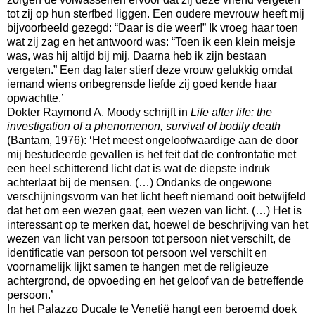
tot zij op hun sterfbed liggen. Een oudere mevrouw heeft mij
bijvoorbeeld gezegd: “Daar is die weer!” Ik vroeg haar toen
wat zij zag en het antwoord was: “Toen ik een klein meisje
was, was hij altijd bij mij. Daarna heb ik zijn bestaan
vergeten.” Een dag later stierf deze vrouw gelukkig omdat
iemand wiens onbegrensde liefde zij goed kende haar
opwachtte.’
Dokter Raymond A. Moody schrijft in
Life after life: the
investigation of a phenomenon, survival of bodily death
(Bantam, 1976): ‘Het meest ongeloofwaardige aan de door
mij bestudeerde gevallen is het feit dat de confrontatie met
een heel schitterend licht dat is wat de diepste indruk
achterlaat bij de mensen. (…) Ondanks de ongewone
verschijningsvorm van het licht heeft niemand ooit betwijfeld
dat het om een wezen gaat, een wezen van licht. (…) Het is
interessant op te merken dat, hoewel de beschrijving van het
wezen van licht van persoon tot persoon niet verschilt, de
identificatie van persoon tot persoon wel verschilt en
voornamelijk lijkt samen te hangen met de religieuze
achtergrond, de opvoeding en het geloof van de betreffende
persoon.’
In het Palazzo Ducale te Venetië hangt een beroemd doek