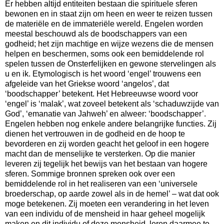
Er hebben altijd entiteiten bestaan die spirituele sferen
bewonen en in staat zijn om heen en weer te reizen tussen
de materiële en de immateriële wereld. Engelen worden
meestal beschouwd als de boodschappers van een
godheid; het zijn machtige en wijze wezens die de mensen
helpen en beschermen, soms ook een bemiddelende rol
spelen tussen de Onsterfelijken en gewone stervelingen als
u en ik. Etymologisch is het woord ‘engel’ trouwens een
afgeleide van het Griekse woord ‘angelos’, dat
‘boodschapper’ betekent. Het Hebreeuwse woord voor
‘engel’ is ‘malak’, wat zoveel betekent als ‘schaduwzijde van
God’, ‘emanatie van Jahweh’ en alweer: ‘boodschapper’.
Engelen hebben nog enkele andere belangrijke functies. Zij
dienen het vertrouwen in de godheid en de hoop te
bevorderen en zij worden geacht het geloof in een hogere
macht dan de menselijke te versterken. Op die manier
leveren zij tegelijk het bewijs van het bestaan van hogere
sferen. Sommige bronnen spreken ook over een
bemiddelende rol in het realiseren van een ‘universele
broederschap, op aarde zowel als in de hemel’ – wat dat ook
moge betekenen. Zij moeten een verandering in het leven
van een individu of de mensheid in haar geheel mogelijk
maken en dit individu of deze mensheid leren daarmee te