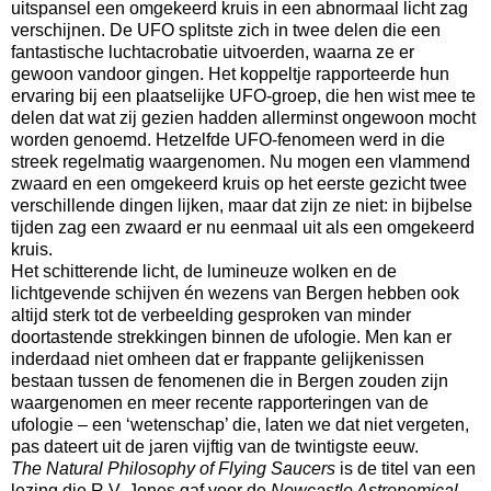
uitspansel een omgekeerd kruis in een abnormaal licht zag
verschijnen. De UFO splitste zich in twee delen die een
fantastische luchtacrobatie uitvoerden, waarna ze er
gewoon vandoor gingen. Het koppeltje rapporteerde hun
ervaring bij een plaatselijke UFO-groep, die hen wist mee te
delen dat wat zij gezien hadden allerminst ongewoon mocht
worden genoemd. Hetzelfde UFO-fenomeen werd in die
streek regelmatig waargenomen. Nu mogen een vlammend
zwaard en een omgekeerd kruis op het eerste gezicht twee
verschillende dingen lijken, maar dat zijn ze niet: in bijbelse
tijden zag een zwaard er nu eenmaal uit als een omgekeerd
kruis.
Het schitterende licht, de lumineuze wolken en de
lichtgevende schijven én wezens van Bergen hebben ook
altijd sterk tot de verbeelding gesproken van minder
doortastende strekkingen binnen de ufologie. Men kan er
inderdaad niet omheen dat er frappante gelijkenissen
bestaan tussen de fenomenen die in Bergen zouden zijn
waargenomen en meer recente rapporteringen van de
ufologie – een ‘wetenschap’ die, laten we dat niet vergeten,
pas dateert uit de jaren vijftig van de twintigste eeuw.
The Natural Philosophy of Flying Saucers
is de titel van een
lezing die R.V. Jones gaf voor de
Newcastle Astronomical