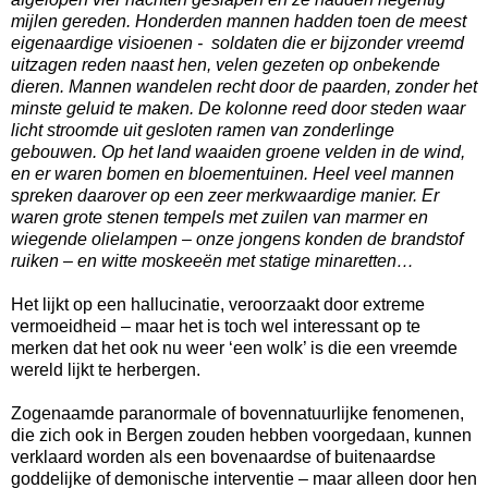
mijlen gereden. Honderden mannen hadden toen de meest
eigenaardige visioenen - soldaten die er bijzonder vreemd
uitzagen reden naast hen, velen gezeten op onbekende
dieren. Mannen wandelen recht door de paarden, zonder het
minste geluid te maken. De kolonne reed door steden waar
licht stroomde uit gesloten ramen van zonderlinge
gebouwen. Op het land waaiden groene velden in de wind,
en er waren bomen en bloementuinen. Heel veel mannen
spreken daarover op een zeer merkwaardige manier. Er
waren grote stenen tempels met zuilen van marmer en
wiegende olielampen – onze jongens konden de brandstof
ruiken – en witte moskeeën met statige minaretten…
Het lijkt op een hallucinatie, veroorzaakt door extreme
vermoeidheid – maar het is toch wel interessant op te
merken dat het ook nu weer ‘een wolk’ is die een vreemde
wereld lijkt te herbergen.
Zogenaamde paranormale of bovennatuurlijke fenomenen,
die zich ook in Bergen zouden hebben voorgedaan, kunnen
verklaard worden als een bovenaardse of buitenaardse
goddelijke of demonische interventie – maar alleen door hen