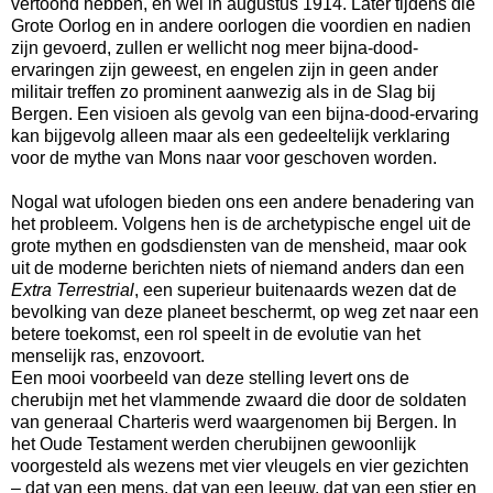
vertoond hebben, en wel in augustus 1914. Later tijdens die
Grote Oorlog en in andere oorlogen die voordien en nadien
zijn gevoerd, zullen er wellicht nog meer bijna-dood-
ervaringen zijn geweest, en engelen zijn in geen ander
militair treffen zo prominent aanwezig als in de Slag bij
Bergen. Een visioen als gevolg van een bijna-dood-ervaring
kan bijgevolg alleen maar als een gedeeltelijk verklaring
voor de mythe van Mons naar voor geschoven worden.
Nogal wat ufologen bieden ons een andere benadering van
het probleem. Volgens hen is de archetypische engel uit de
grote mythen en godsdiensten van de mensheid, maar ook
uit de moderne berichten niets of niemand anders dan een
Extra Terrestrial
, een superieur buitenaards wezen dat de
bevolking van deze planeet beschermt, op weg zet naar een
betere toekomst, een rol speelt in de evolutie van het
menselijk ras, enzovoort.
Een mooi voorbeeld van deze stelling levert ons de
cherubijn met het vlammende zwaard die door de soldaten
van generaal Charteris werd waargenomen bij Bergen. In
het Oude Testament werden cherubijnen gewoonlijk
voorgesteld als wezens met vier vleugels en vier gezichten
– dat van een mens, dat van een leeuw, dat van een stier en