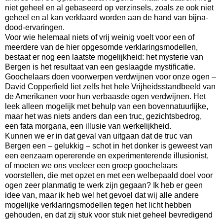
niet geheel en al gebaseerd op verzinsels, zoals ze ook niet
geheel en al kan verklaard worden aan de hand van bijna-
dood-ervaringen.
Voor wie helemaal niets of vrij weinig voelt voor een of
meerdere van de hier opgesomde verklaringsmodellen,
bestaat er nog een laatste mogelijkheid: het mysterie van
Bergen is het resultaat van een geslaagde mystificatie.
Goochelaars doen voorwerpen verdwijnen voor onze ogen –
David Copperfield liet zelfs het hele Vrijheidsstandbeeld van
de Amerikanen voor hun verbaasde ogen verdwijnen. Het
leek alleen mogelijk met behulp van een bovennatuurlijke,
maar het was niets anders dan een truc, gezichtsbedrog,
een fata morgana, een illusie van werkelijkheid.
Kunnen we er in dat geval van uitgaan dat de truc van
Bergen een – gelukkig – schot in het donker is geweest van
een eenzaam opererende en experimenterende illusionist,
of moeten we ons veeleer een groep goochelaars
voorstellen, die met opzet en met een welbepaald doel voor
ogen zeer planmatig te werk zijn gegaan? Ik heb er geen
idee van, maar ik heb wel het gevoel dat wij alle andere
mogelijke verklaringsmodellen tegen het licht hebben
gehouden, en dat zij stuk voor stuk niet geheel bevredigend