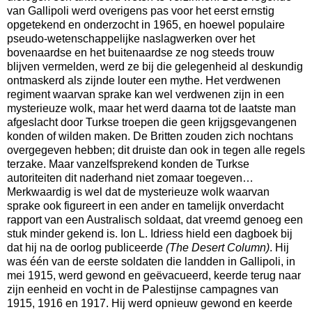
van Gallipoli werd overigens pas voor het eerst ernstig
opgetekend en onderzocht in 1965, en hoewel populaire
pseudo-wetenschappelijke naslagwerken over het
bovenaardse en het buitenaardse ze nog steeds trouw
blijven vermelden, werd ze bij die gelegenheid al deskundig
ontmaskerd als zijnde louter een mythe. Het verdwenen
regiment waarvan sprake kan wel verdwenen zijn in een
mysterieuze wolk, maar het werd daarna tot de laatste man
afgeslacht door Turkse troepen die geen krijgsgevangenen
konden of wilden maken. De Britten zouden zich nochtans
overgegeven hebben; dit druiste dan ook in tegen alle regels
terzake. Maar vanzelfsprekend konden de Turkse
autoriteiten dit naderhand niet zomaar toegeven…
Merkwaardig is wel dat de mysterieuze wolk waarvan
sprake ook figureert in een ander en tamelijk onverdacht
rapport van een Australisch soldaat, dat vreemd genoeg een
stuk minder gekend is. Ion L. Idriess hield een dagboek bij
dat hij na de oorlog publiceerde
(The Desert Column)
. Hij
was één van de eerste soldaten die landden in Gallipoli, in
mei 1915, werd gewond en geëvacueerd, keerde terug naar
zijn eenheid en vocht in de Palestijnse campagnes van
1915, 1916 en 1917. Hij werd opnieuw gewond en keerde