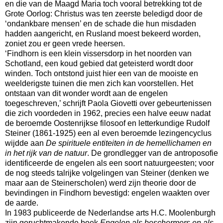
en die van de Maagd Maria toch vooral betrekking tot de
Grote Oorlog: Christus was ten zeerste beledigd door de
‘ondankbare mensen’ en de schade die hun misdaden
hadden aangericht, en Rusland moest bekeerd worden,
zoniet zou er geen vrede heersen.
‘Findhorn is een klein vissersdorp in het noorden van
Schotland, een koud gebied dat geteisterd wordt door
winden. Toch ontstond juist hier een van de mooiste en
weelderigste tuinen die men zich kan voorstellen. Het
ontstaan van dit wonder wordt aan de engelen
toegeschreven,’ schrijft Paola Giovetti over gebeurtenissen
die zich voordeden in 1962, precies een halve eeuw nadat
de beroemde Oostenrijkse filosoof en letterkundige Rudolf
Steiner (1861-1925) een al even beroemde lezingencyclus
wijdde aan
De spirituele entiteiten in de hemellichamen en
in het rijk van de natuur
. De grondlegger van de antroposofie
identificeerde de engelen als een soort natuurgeesten; voor
de nog steeds talrijke volgelingen van Steiner (denken we
maar aan de Steinerscholen) werd zijn theorie door de
bevindingen in Findhorn bevestigd: engelen waakten over
de aarde.
In 1983 publiceerde de Nederlandse arts H.C. Moolenburgh
zijn geruchtmakende boek
Engelen als beschermers en als