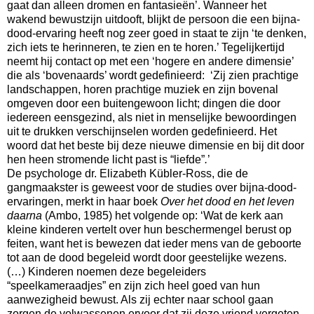
gaat dan alleen dromen en fantasieën’. Wanneer het
wakend bewustzijn uitdooft, blijkt de persoon die een bijna-
dood-ervaring heeft nog zeer goed in staat te zijn ‘te denken,
zich iets te herinneren, te zien en te horen.’ Tegelijkertijd
neemt hij contact op met een ‘hogere en andere dimensie’
die als ‘bovenaards’ wordt gedefinieerd: ‘Zij zien prachtige
landschappen, horen prachtige muziek en zijn bovenal
omgeven door een buitengewoon licht; dingen die door
iedereen eensgezind, als niet in menselijke bewoordingen
uit te drukken verschijnselen worden gedefinieerd. Het
woord dat het beste bij deze nieuwe dimensie en bij dit door
hen heen stromende licht past is “liefde”
.
’
De psychologe dr. Elizabeth Kübler-Ross, die de
gangmaakster is geweest voor de studies over bijna-dood-
ervaringen, merkt in haar boek
Over het dood en het leven
daarna
(Ambo, 1985) het volgende op: ‘Wat de kerk aan
kleine kinderen vertelt over hun beschermengel berust op
feiten, want het is bewezen dat ieder mens van de geboorte
tot aan de dood begeleid wordt door geestelijke wezens.
(…) Kinderen noemen deze begeleiders
“speelkameraadjes” en zijn zich heel goed van hun
aanwezigheid bewust. Als zij echter naar school gaan
zorgen de volwassenen ervoor dat zij deze vriend vergeten