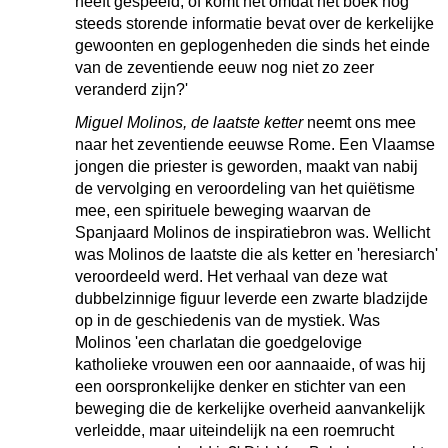
heeft gespeeld, of komt het omdat het boek nog
steeds storende informatie bevat over de kerkelijke
gewoonten en geplogenheden die sinds het einde
van de zeventiende eeuw nog niet zo zeer
veranderd zijn?'
Miguel Molinos, de laatste ketter
neemt ons mee
naar het zeventiende eeuwse Rome. Een Vlaamse
jongen die priester is geworden, maakt van nabij
de vervolging en veroordeling van het quiëtisme
mee, een spirituele beweging waarvan de
Spanjaard Molinos de inspiratiebron was. Wellicht
was Molinos de laatste die als ketter en 'heresiarch'
veroordeeld werd. Het verhaal van deze wat
dubbelzinnige figuur leverde een zwarte bladzijde
op in de geschiedenis van de mystiek. Was
Molinos 'een charlatan die goedgelovige
katholieke vrouwen een oor aannaaide, of was hij
een oorspronkelijke denker en stichter van een
beweging die de kerkelijke overheid aanvankelijk
verleidde, maar uiteindelijk na een roemrucht