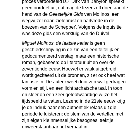
proces veroordeeld is?' Dirk Van Babylon spreekt
geen oordeel uit, dat mag de lezer zelf doen aan de
hand van de
Geestelijke Gids
van Molinos, een
wegwijzer naar 'zielenrust en hartvrede in de
boezem van de Schepper'. Volgens de Inquisitie
was deze gids een werktuig van de Duivel.
Miguel Molinos, de laatste ketter
is geen
geschiedschrijving in de zin van een feitelijk en
gedocumenteerd verslag, maar een historische
roman, gebaseerd op literatuur uit en over de
zeventiende eeuw. Hoewel er vaak uitgebreid
wordt geciteerd uit de bronnen, zit er ook heel wat
fantasie in. De auteur weet door zijn wat gedragen
vorm en stijl, en een licht archaïsche taal, in toon
en sfeer op een zeer geloofwaardige wijze het
tijdsbeeld te vatten. Lezend in de 21ste eeuw krijg
je de indruk naar een authentiek relaas uit die
periode te luisteren: de stem van de verteller, met
zijn eigen kleinmenselijke besognes, trekt je
onweerstaanbaar het verhaal in.