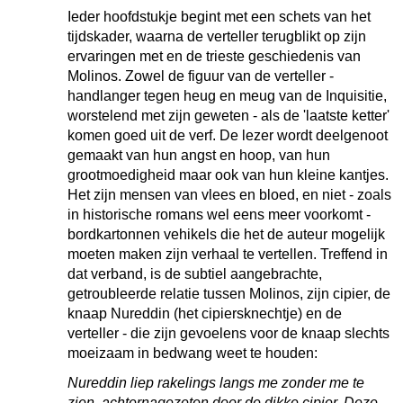
Ieder hoofdstukje begint met een schets van het
tijdskader, waarna de verteller terugblikt op zijn
ervaringen met en de trieste geschiedenis van
Molinos. Zowel de figuur van de verteller -
handlanger tegen heug en meug van de Inquisitie,
worstelend met zijn geweten - als de 'laatste ketter'
komen goed uit de verf. De lezer wordt deelgenoot
gemaakt van hun angst en hoop, van hun
grootmoedigheid maar ook van hun kleine kantjes.
Het zijn mensen van vlees en bloed, en niet - zoals
in historische romans wel eens meer voorkomt -
bordkartonnen vehikels die het de auteur mogelijk
moeten maken zijn verhaal te vertellen. Treffend in
dat verband, is de subtiel aangebrachte,
getroubleerde relatie tussen Molinos, zijn cipier, de
knaap Nureddin (het cipiersknechtje) en de
verteller - die zijn gevoelens voor de knaap slechts
moeizaam in bedwang weet te houden:
Nureddin liep rakelings langs me zonder me te
zien, achternagezeten door de dikke cipier. Deze