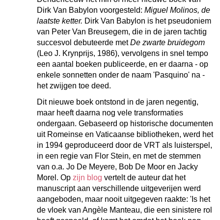
Dirk Van Babylon voorgesteld:
Miguel Molinos, de
laatste ketter.
Dirk Van Babylon is het pseudoniem
van Peter Van Breusegem, die in de jaren tachtig
succesvol debuteerde met
De zwarte bruidegom
(Leo J. Krynprijs, 1986), vervolgens in snel tempo
een aantal boeken publiceerde, en er daarna - op
enkele sonnetten onder de naam 'Pasquino' na -
het zwijgen toe deed.
Dit nieuwe boek ontstond in de jaren negentig,
maar heeft daarna nog vele transformaties
ondergaan. Gebaseerd op historische documenten
uit Romeinse en Vaticaanse bibliotheken, werd het
in 1994 geproduceerd door de VRT als luisterspel,
in een regie van Flor Stein, en met de stemmen
van o.a. Jo De Meyere, Bob De Moor en Jacky
Morel. Op
zijn blog
vertelt de auteur dat het
manuscript aan verschillende uitgeverijen werd
aangeboden, maar nooit uitgegeven raakte: '
Is het
de vloek van Angèle Manteau, die een sinistere rol