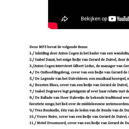
Deze MP3 bevat de volgende items:
1./ Inleiding door Anton Cogen in het kader van een wandelin
2./ Isabel Danst, het enige liedje van Gerard de Duivel, door de
3./Anton Cogen interviewt Gilbert Leduc, de manager van Ger
4./ De Onthoofdingsbrug, cover van een liedje van Gerard de
5./ De Legende van het Duivelsteen: een muzikaal hoorspel,
6./ Bezeten Blues, cover van een liedje van Gerard de Duivel,
7./ Isabel Degraeve legt getuigenis af over haar relatie met d
8./ De Ballade van Heer Halewijn: de bekende traditional we
favoriete songs; het lied over de middeleeuwse seriemoordena
9./ Yves Bonduelle, één van de leden van de Bende van de Dui
10./ Veuve Noire, cover van een liedje van Gerard de Duivel,
11./ Motel Droomoord, cover van een liedje van Gerard de Dui