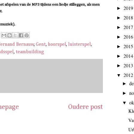
 afspelen van de MP3 tijdens een liedje stilleggen, als men
201
►
t.
201
►
 muziek).
201
►
201
►
Fernand Bernauw
,
Gent
,
hoorspel
,
luisterspel
,
201
►
adsspel
,
teambuilding
201
►
201
►
201
▼
d
►
n
►
ok
▼
epage
Oudere post
Kl
Va
Ur