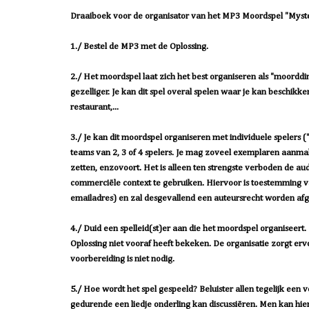
Draaiboek voor de organisator van het MP3 Moordspel "Myster
1./ Bestel de MP3 met de Oplossing.
2./ Het moordspel laat zich het best organiseren als "moorddi
gezelliger. Je kan dit spel overal spelen waar je kan beschikken
restaurant,...
3./ Je kan dit moordspel organiseren met individuele spelers 
teams van 2, 3 of 4 spelers. Je mag zoveel exemplaren aanmak
zetten, enzovoort. Het is alleen ten strengste verboden de audi
commerciële context te gebruiken. Hiervoor is toestemming va
emailadres) en zal desgevallend een auteursrecht worden af
4./ Duid een spelleid(st)er aan die het moordspel organiseert
Oplossing niet vooraf heeft bekeken. De organisatie zorgt er
voorbereiding is niet nodig.
5./ Hoe wordt het spel gespeeld? Beluister allen tegelijk een
gedurende een liedje onderling kan discussiëren. Men kan hi