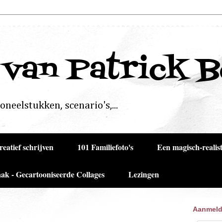
 van Patrick 
neelstukken, scenario's,...
reatief schrijven
101 Familiefoto's
Een magisch-realist
ak - Gecartooniseerde Collages
Lezingen
Aanmeld