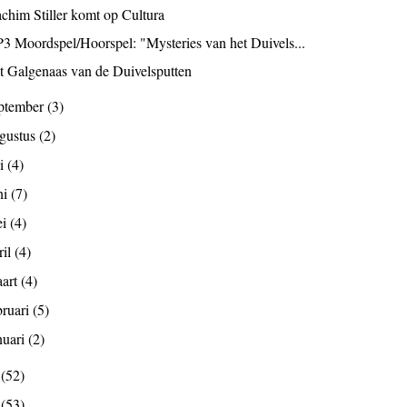
achim Stiller komt op Cultura
3 Moordspel/Hoorspel: "Mysteries van het Duivels...
t Galgenaas van de Duivelsputten
ptember
(3)
gustus
(2)
li
(4)
ni
(7)
ei
(4)
ril
(4)
art
(4)
bruari
(5)
nuari
(2)
1
(52)
0
(53)