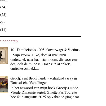
9
(54)
8
(25)
7
(9)
6
(11)
e berichten
101 Familiefoto's - 005: Onverwagt & Victime
Mijn vrouw, Elke, doet al vele jaren
onderzoek naar haar stamboom, die voor een
deel ook de mijne is. Daar zijn al enkele
curieuze ontdekk...
Groetjes uit Brocéliande - verhalend essay in
Fantastische Vertellingen
In het nawoord van mijn boek Groetjes uit de
Vierde Dimensie vertelt Ginette Pas-Tourette
hoe ik in augustus 2025 op vakantie ging naar