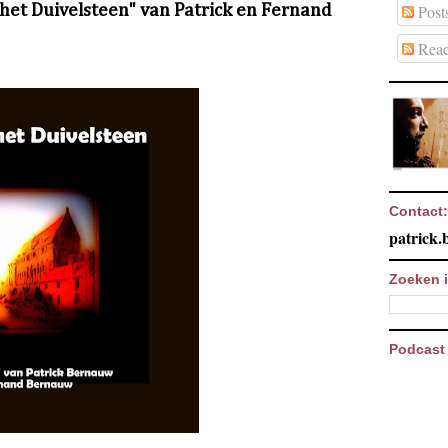
het Duivelsteen" van Patrick en Fernand
Post
Reac
Contact:
patrick
Zoeken i
Podcast 