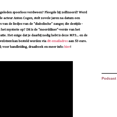
g geleden spoorloos verdween? Pleegde hij zelfmoord? Werd
de acteur Anton Cogen, stelt zovele jaren na datum een
van de liedjes van de "diabolische" zanger, die destijds -
 het mysterie op? Dit is de "moorddiner"-versie van het
ie. Het enige dat je daarbij nodig hebt is deze MP3... en de
velsteen
kan besteld worden via
dit emailadres
aan 53 euro.
rd; voor handleiding, draaiboek en meer info:
hier
!
Podcast