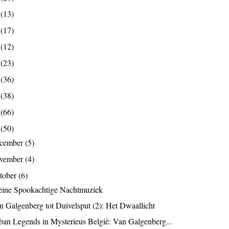
9
(13)
8
(17)
7
(12)
6
(23)
5
(36)
4
(38)
3
(66)
2
(50)
ecember
(5)
ovember
(4)
tober
(6)
eine Spookachtige Nachtmuziek
n Galgenberg tot Duivelsput (2): Het Dwaallicht
ban Legends in Mysterieus België: Van Galgenberg...