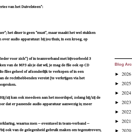
ies van het Duivelsteen":
ner"; het diner is geen "must", maar maakt het wel stukken
 over audio apparatuur: bij jou thuis, in een kroeg, op
("ieder voor zich") of in teamverband met bijvoorbeeld 3
Blog Arc
en van de MP3 als je dat wil, je mag de file ook op CD
o files geheel of afzonderlijk te verkopen of in een
202
►
n de rechthebbenden vereist (te verkrijgen via het
202
►
gesproken.
202
►
. Hij/zij kan ook meedoen aan het moordspel, zolang hij/zij de
202
►
voor dat er passende audio apparatuur aanwezig is; meer
202
►
202
►
 verklaring, waarna men -- eventueel in team-verband --
202
erbij ook van de gelegenheid gebruik maken om tegenstrevers,
►