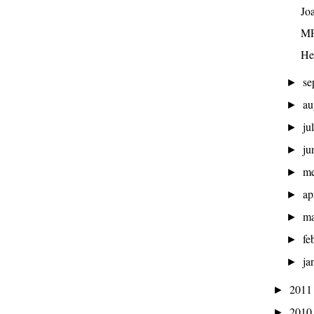
Jo
MP
He
se
►
au
►
ju
►
ju
►
m
►
ap
►
ma
►
fe
►
ja
►
201
►
201
►