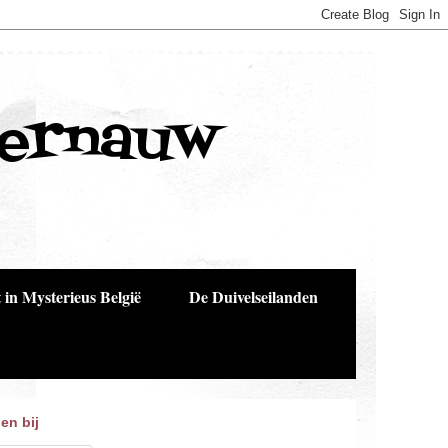
Bernauw
 in Mysterieus België
De Duivelseilanden
en bij