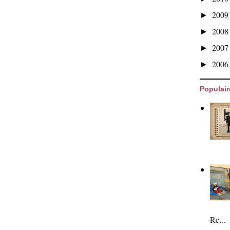
200
►
200
►
200
►
200
►
Populair
Re...