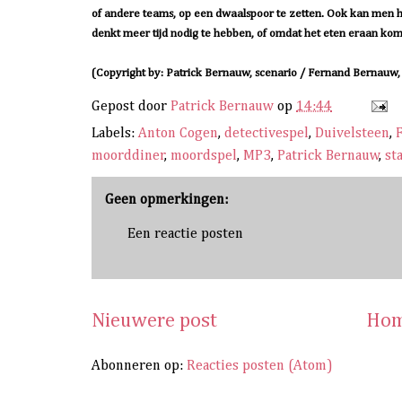
of andere teams, op een dwaalspoor te zetten. Ook kan men het
denkt meer tijd nodig te hebben, of omdat het eten eraan kom
(Copyright by: Patrick Bernauw, scenario / Fernand Bernauw,
Gepost door
Patrick Bernauw
op
14:44
Labels:
Anton Cogen
,
detectivespel
,
Duivelsteen
,
moorddiner
,
moordspel
,
MP3
,
Patrick Bernauw
,
st
Geen opmerkingen:
Een reactie posten
Nieuwere post
Hom
Abonneren op:
Reacties posten (Atom)