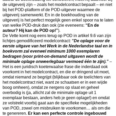
de uitgeverij zijn – zoals het modelcontract bepaalt – en niet
bij het POD-platform of de POD-uitgever waarmee de
uitgeverij samenwerkt. En in de boekhouding van de
uitgeverij is het perfect mogelijk geen enkel spoor na te laten
van welke POD-druk dan ook (zie eveneens:
“En de
auteur? Hij kan de POD op!”
).
De Vette komt nog eens terug op POD in artikel
9.6 van zijn
lichtjes gemodificeerd modelcontract:
“De oplage voor de
eerste uitgave van het Werk in de Nederlandse taal en in
boekvorm zal evenwel minimum 1000 exemplaren
bedragen (voor print-on-demand uitgaven wordt de
minimale oplage onweerlegbaar vermoed één te zijn).”
–
Het is een juridisch koeterwaalse frase die inderdaad ook
voorkomt in het modelcontract, en die er dringend uit moet,
omdat niemand ze begrijpt (blijkbaar ook de toelichters van
het modelcontract niet, want ze schaatsen er in een wijde
boog omheen), omdat ze nergens op slaat en geheel
overbodig is (ja, allicht zal de minimale oplage uit 1
exemplaar bestaan, anders heb je geen oplage!) en omdat
ze volstrekt voorbij gaat aan de specifieke mogelijkheden
van POD, zowel om misbruiken te voorkomen… als om die
te genereren.
Er kan een perfecte controle ingebouwd