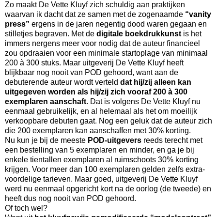
Zo maakt De Vette Kluyf zich schuldig aan praktijken
waarvan ik dacht dat ze samen met de zogenaamde
“vanity
press”
ergens in de jaren negentig dood waren gegaan en
stilletjes begraven. Met de
digitale boekdrukkunst
is het
immers nergens meer voor nodig dat de auteur financieel
zou opdraaien voor een minimale startoplage van minimaal
200 à 300 stuks. Maar uitgeverij De Vette Kluyf heeft
blijkbaar nog nooit van POD gehoord, want aan de
debuterende auteur wordt verteld
dat hij/zij alleen kan
uitgegeven worden als hij/zij zich vooraf 200 à 300
exemplaren aanschaft
. Dat is volgens De Vette Kluyf nu
eenmaal gebruikelijk, en al helemaal als het om moeilijk
verkoopbare debuten gaat. Nog een geluk dat de auteur zich
die 200 exemplaren kan aanschaffen met 30% korting.
Nu kun je bij de meeste
POD-uitgevers
reeds terecht met
een bestelling van 5 exemplaren en minder, en ga je bij
enkele tientallen exemplaren al ruimschoots 30% korting
krijgen. Voor meer dan 100 exemplaren gelden zelfs extra-
voordelige tarieven. Maar goed, uitgeverij De Vette Kluyf
werd nu eenmaal opgericht kort na de oorlog (de tweede) en
heeft dus nog nooit van POD gehoord.
Of toch wel?