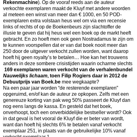
Rekenmachine
). Op de vooraf reeds aan de auteur
verkochte exemplaren maakt de Kluyf met andere woorden
al meteen een winst van meer dan € 1000, en 50 POD-
exemplaren extra volstaan heus wel om via een recensie
links of rechts of op de Boekenbeurs zijn slachtoffer de
illusie te geven dat hij heus wel een boek op de markt heeft
gebracht. En zo hoeft men ook geen Nostradamus te zijn om
te kunnen voorspellen dat er van dat boek nooit meer dan
250 door de uitgever verkocht zullen worden, want daarop
hoeft hij geen royalty’s te betalen… Hoe kan het trouwens
anders in deze sombere crisistijden waarin ocharme slechts
169 exemplaren waren verkocht van de verhalenbundel
Nauwelijks lichaam
, toen Filip Rogiers daar
in 2012 de
Debuutprijs van Boek.be
mee wegkaapte?
Na een paar jaar worden “de resterende exemplaren”
opgeruimd, en/of kan de auteur ze opkopen. Zelfs met een
genereuze korting van pak weg 50% passeert de Kluyf dan
nog eens langs de kassa. En gesteld dat het boek,
onverhoopt, toch een onverbiddelijke bestseller wordt? Ook
in dat geval is het vooral de Kluyf die er beter van wordt,
want dan hoeft hij slechts 6% te betalen vanaf verkocht
exemplaar 251, in plaats van de gebruikelijke 10% vanaf
verkocht exemplaar 1.