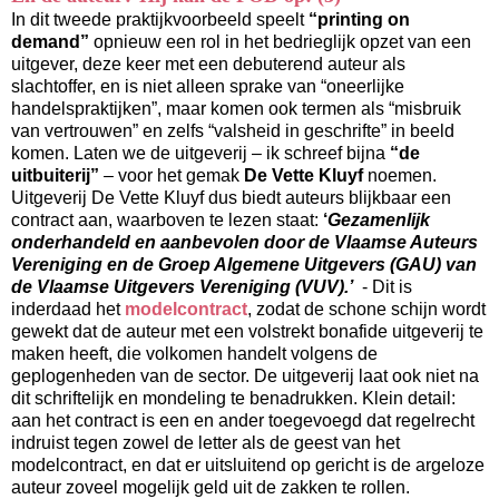
In dit tweede praktijkvoorbeeld speelt
“printing on
demand”
opnieuw een rol in het bedrieglijk opzet van een
uitgever, deze keer met een debuterend auteur als
slachtoffer, en is niet alleen sprake van “oneerlijke
handelspraktijken”, maar komen ook termen als “misbruik
van vertrouwen” en zelfs “valsheid in geschrifte” in beeld
komen. Laten we de uitgeverij – ik schreef bijna
“de
uitbuiterij”
– voor het gemak
De Vette Kluyf
noemen.
Uitgeverij De Vette Kluyf dus biedt auteurs blijkbaar een
contract aan, waarboven te lezen staat:
‘
Gezamenlijk
onderhandeld en aanbevolen door de Vlaamse Auteurs
Vereniging en de Groep Algemene Uitgevers (GAU) van
de Vlaamse Uitgevers Vereniging (VUV).’
- Dit is
inderdaad het
modelcontract
, zodat de schone schijn wordt
gewekt dat de auteur met een volstrekt bonafide uitgeverij te
maken heeft, die volkomen handelt volgens de
geplogenheden van de sector. De uitgeverij laat ook niet na
dit schriftelijk en mondeling te benadrukken. Klein detail:
aan het contract is een en ander toegevoegd dat regelrecht
indruist tegen zowel de letter als de geest van het
modelcontract, en dat er uitsluitend op gericht is de argeloze
auteur zoveel mogelijk geld uit de zakken te rollen.