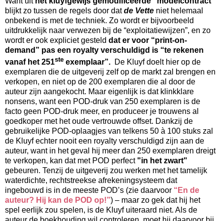
Want uit
het kluyfgewijs gemodificeerde “modelcontract”
blijkt zo tussen de regels door dat
de Vette
niet helemaal
onbekend is met de techniek. Zo wordt er bijvoorbeeld
uitdrukkelijk naar verwezen bij de “exploitatiewijzen”, en zo
wordt er ook expliciet gesteld
dat er voor “print-on-
demand” pas een royalty verschuldigd is “te rekenen
ste
vanaf het 251
exemplaar”.
De Kluyf doelt hier op de
exemplaren die de uitgeverij zelf op de markt zal brengen en
verkopen, en niet op de 200 exemplaren die al door de
auteur zijn aangekocht. Maar eigenlijk is dat klinkklare
nonsens, want een POD-druk van 250 exemplaren is de
facto geen POD-druk meer, en produceer je trouwens al
goedkoper met het oude vertrouwde offset. Dankzij de
gebruikelijke POD-oplaagjes van telkens 50 à 100 stuks zal
de Kluyf echter nooit een royalty verschuldigd zijn aan de
auteur, want in het geval hij meer dan 250 exemplaren dreigt
te verkopen, kan dat met POD perfect
"in het zwart"
gebeuren. Tenzij de uitgeverij zou werken met het tamelijk
waterdichte, rechtstreekse afrekeningsysteem dat
ingebouwd is in de meeste POD’s (zie daarvoor
“En de
auteur? Hij kan de POD op!”
) – maar zo gek dat hij het
spel eerlijk zou spelen, is de Kluyf uiteraard niet. Als de
auteur de boekhouding wil controleren, moet hij daarvoor bij