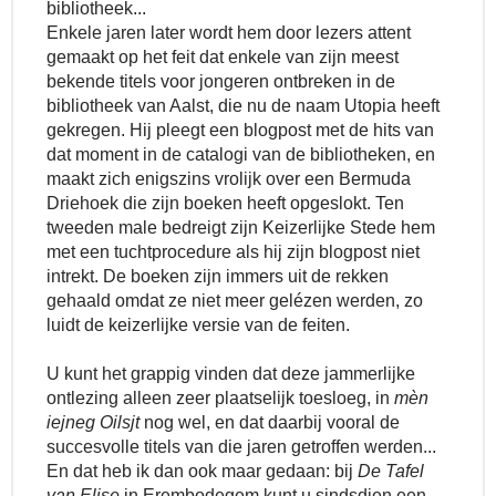
bibliotheek...
Enkele jaren later wordt hem door lezers attent
gemaakt op het feit dat enkele van zijn meest
bekende titels voor jongeren ontbreken in de
bibliotheek van Aalst, die nu de naam Utopia heeft
gekregen. Hij pleegt een blogpost met de hits van
dat moment in de catalogi van de bibliotheken, en
maakt zich enigszins vrolijk over een Bermuda
Driehoek die zijn boeken heeft opgeslokt. Ten
tweeden male bedreigt zijn Keizerlijke Stede hem
met een tuchtprocedure als hij zijn blogpost niet
intrekt. De
boeken zijn immers uit de rekken
gehaald omdat ze niet meer gelézen werden, zo
luidt de keizerlijke versie van de feiten.
U kunt het grappig vinden dat deze jammerlijke
ontlezing alleen zeer plaatselijk toesloeg,
in
mèn
iejneg Oilsjt
nog wel,
en dat daarbij
vooral de
succesvolle titels van die jaren getroffen werden...
En dat heb ik dan ook maar gedaan: bij
De Tafel
van Elise
in Erembodegem kunt u sindsdien een