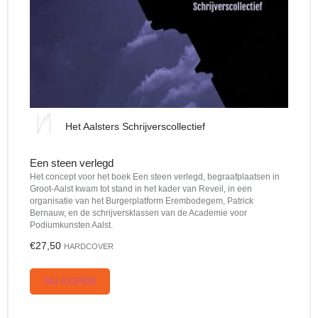
Het Aalsters Schrijverscollectief
Een steen verlegd
Het concept voor het boek Een steen verlegd, begraafplaatsen in
Groot-Aalst kwam tot stand in het kader van Reveil, in een
organisatie van het Burgerplatform Erembodegem, Patrick
Bernauw, en de schrijversklassen van de Academie voor
Podiumkunsten Aalst.
€27,50
HARDCOVER
NU KOPEN