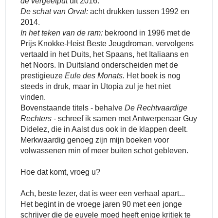
de vergeetput
uit 2016.
De schat van Orval:
acht drukken tussen 1992 en
2014.
In het teken van de ram:
bekroond in 1996 met de
Prijs Knokke-Heist Beste Jeugdroman, vervolgens
vertaald in het Duits, het Spaans, het Italiaans en
het Noors. In Duitsland onderscheiden met de
prestigieuze
Eule des Monats.
Het boek is nog
steeds in druk, maar in Utopia zul je het niet
vinden.
Bovenstaande titels - behalve
De Rechtvaardige
Rechters -
schreef ik samen met Antwerpenaar Guy
Didelez, die in Aalst dus ook in de klappen deelt.
Merkwaardig genoeg zijn mijn boeken voor
volwassenen min of meer buiten schot gebleven.
Hoe dat komt, vroeg u?
Ach, beste lezer, dat is weer een verhaal apart...
Het begint in de vroege jaren 90 met een jonge
schrijver die de euvele moed heeft enige kritiek te