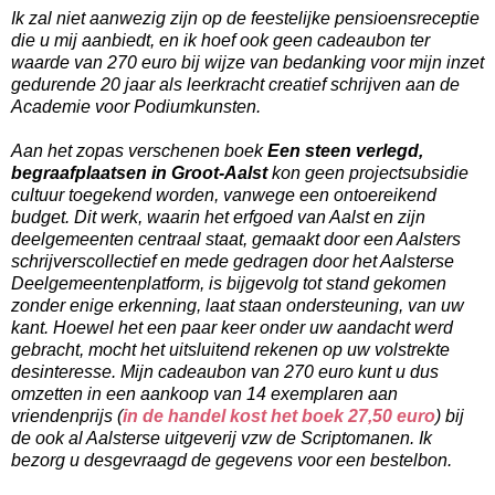
Ik zal niet aanwezig zijn op de feestelijke pensioensreceptie
die u mij aanbiedt, en ik hoef ook geen cadeaubon ter
waarde van 270 euro bij wijze van bedanking voor mijn inzet
gedurende 20 jaar als leerkracht creatief schrijven aan de
Academie voor Podiumkunsten.
Aan het zopas verschenen boek
Een steen verlegd,
begraafplaatsen in Groot-Aalst
kon geen projectsubsidie
cultuur toegekend worden, vanwege een ontoereikend
budget. Dit werk, waarin het erfgoed van Aalst en zijn
deelgemeenten centraal staat, gemaakt door een Aalsters
schrijverscollectief en mede gedragen door het Aalsterse
Deelgemeentenplatform, is bijgevolg tot stand gekomen
zonder enige erkenning, laat staan ondersteuning, van uw
kant. Hoewel het een paar keer onder uw aandacht werd
gebracht, mocht het uitsluitend rekenen op uw volstrekte
desinteresse. Mijn cadeaubon van 270 euro kunt u dus
omzetten in een aankoop van 14 exemplaren aan
vriendenprijs (
in de handel kost het boek 27,50 euro
) bij
de ook al Aalsterse uitgeverij vzw de Scriptomanen. Ik
bezorg u desgevraagd de gegevens voor een bestelbon.