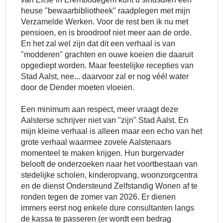
heuse "bewaarbibliotheek" raadplegen met mijn
Verzamelde Werken. Voor de rest ben ik nu met
pensioen, en is broodroof niet meer aan de orde.
En het zal wel zijn dat dit een verhaal is van
"modderen" grachten en ouwe koeien die daaruit
opgediept worden.
Maar feestelijke recepties van
Stad Aalst, nee... daarvoor zal er nog véél water
door de Dender moeten vloeien.
Een minimum aan respect, meer vraagt deze
Aalsterse schrijver niet van "zijn" Stad Aalst.
En
mijn kleine verhaal is alleen maar een echo van het
grote verhaal waarmee zovele Aalstenaars
momenteel te maken krijgen. Hun burgervader
belooft de onderzoeken naar het voortbestaan van
stedelijke scholen, kinderopvang, woonzorgcentra
en de dienst Ondersteund Zelfstandig Wonen af te
ronden tegen de zomer van 2026. Er dienen
immers eerst nog enkele dure consultanten langs
de kassa te passeren (er wordt een bedrag