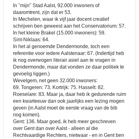
In "mijn" Stad Aalst, 92.000 inwoners of
daaromtrent, zijn dat er 53.
In Mechelen, waar ik vijf jaar docent creatief
schrijven ben geweest aan het Conservatorium: 57.
In het kleine Brakel (15.000 inwoners): 59.
Sint-Niklaas: 64.
In het al genoemde Dendermonde, toch een
referentie voor iedere Aalstenaar: 67. (Indertijd heb
ik nog overwogen literair asiel aan te vragen in
Dendermonde, maar dat vonden ze daar politiek te
gevoelig liggen.)
Wevelgem, net geen 32.000 inwoners:
69.
Tongeren: 73. Kortrijk: 75. Hasselt: 82.
Roeselare: 83. Maar ja, daar heb ik gedurende ruim
een kwarteeuw dan ook jaarlijks een lezing mogen
geven (in Aalst moet de eerste vraag van de bib
nog komen).
Gent: 136. Maar goed, ik heb meer geschreven
over Gent dan over Aalst - alleen al die
Rechtvaardige Rechters, nietwaar - en in Gent ben