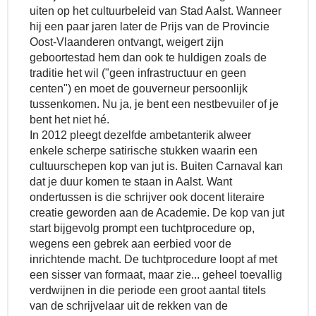
uiten op het cultuurbeleid van Stad Aalst. Wanneer
hij een paar jaren later de Prijs van de Provincie
Oost-Vlaanderen ontvangt, weigert zijn
geboortestad hem dan ook te huldigen zoals de
traditie het wil ("geen infrastructuur en geen
centen") en moet de gouverneur persoonlijk
tussenkomen. Nu ja, je bent een nestbevuiler of je
bent het niet hé.
In 2012 pleegt dezelfde ambetanterik alweer
enkele scherpe satirische stukken waarin een
cultuurschepen kop van jut is. Buiten Carnaval kan
dat je duur komen te staan in Aalst. Want
ondertussen is die schrijver ook docent literaire
creatie geworden aan de Academie. De kop van jut
start bijgevolg prompt een tuchtprocedure op,
wegens een gebrek aan eerbied voor de
inrichtende macht. De tuchtprocedure loopt af met
een sisser van formaat, maar zie... geheel toevallig
verdwijnen in die periode een groot aantal titels
van de schrijvelaar uit de rekken van de