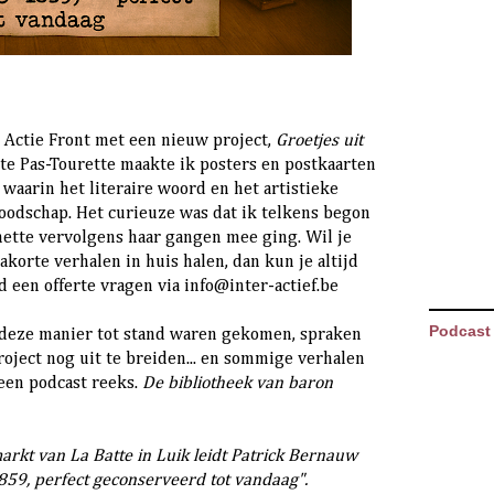
k Actie Front met een nieuw project,
Groetjes uit
e Pas-Tourette maakte ik posters en postkaarten
 waarin het literaire woord en het artistieke
oodschap. Het curieuze was dat ik telkens begon
nette vervolgens haar gangen mee ging. Wil je
korte verhalen in huis halen, dan kun je altijd
d een offerte vragen via info@inter-actief.be
Podcast
p deze manier tot stand waren gekomen, spraken
roject nog uit te breiden... en sommige verhalen
 een podcast reeks.
De bibliotheek van baron
kt van La Batte in Luik leidt Patrick Bernauw
859, perfect geconserveerd tot vandaag".