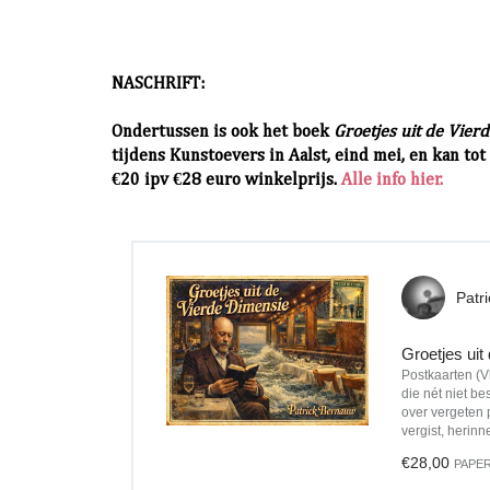
NASCHRIFT:
Ondertussen is ook het boek
Groetjes uit de Vie
tijdens Kunstoevers in Aalst, eind mei, en kan to
€20 ipv €28 euro winkelprijs.
Alle info hier.
Patr
Groetjes uit
Postkaarten (V
die nét niet be
over vergeten 
vergist, herinn
€28,00
PAPE