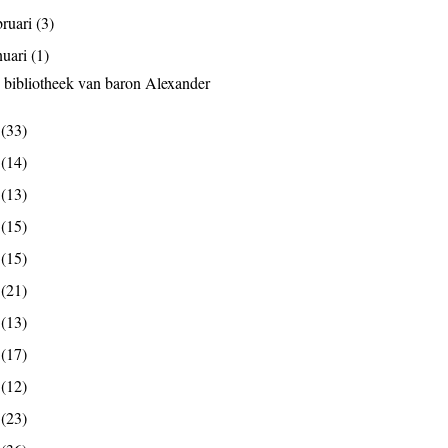
bruari
(3)
nuari
(1)
 bibliotheek van baron Alexander
5
(33)
4
(14)
3
(13)
2
(15)
1
(15)
0
(21)
9
(13)
8
(17)
7
(12)
6
(23)