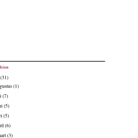
hive
6
(31)
gustus
(1)
li
(7)
ni
(5)
ei
(5)
ril
(6)
art
(3)