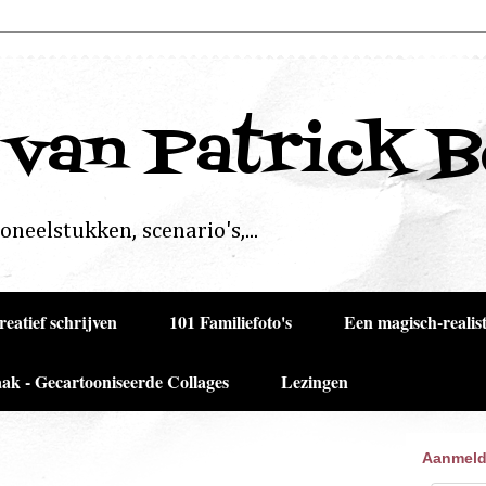
 van Patrick 
neelstukken, scenario's,...
reatief schrijven
101 Familiefoto's
Een magisch-realist
ak - Gecartooniseerde Collages
Lezingen
Aanmeld