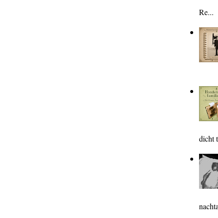
Re...
dicht t
nachta