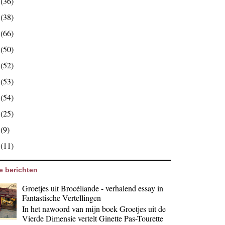
5
(36)
4
(38)
3
(66)
2
(50)
1
(52)
0
(53)
9
(54)
8
(25)
7
(9)
6
(11)
e berichten
Groetjes uit Brocéliande - verhalend essay in
Fantastische Vertellingen
In het nawoord van mijn boek Groetjes uit de
Vierde Dimensie vertelt Ginette Pas-Tourette