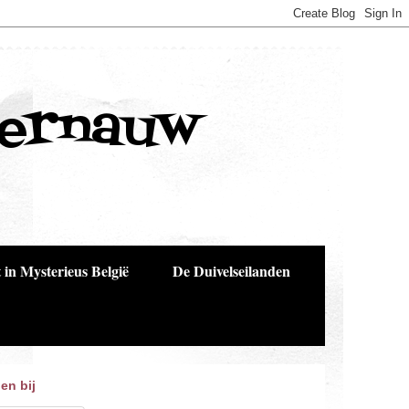
Bernauw
 in Mysterieus België
De Duivelseilanden
en bij