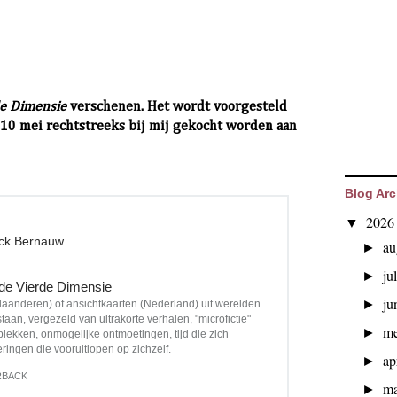
rde Dimensie
verschenen. Het wordt voorgesteld
t 10 mei rechtstreeks bij mij gekocht worden aan
Blog Arc
202
▼
ick Bernauw
au
►
ju
►
 de Vierde Dimensie
ju
►
laanderen) of ansichtkaarten (Nederland) uit werelden
staan, vergezeld van ultrakorte verhalen, "microfictie"
m
►
plekken, onmogelijke ontmoetingen, tijd die zich
eringen die vooruitlopen op zichzelf.
ap
►
RBACK
ma
►