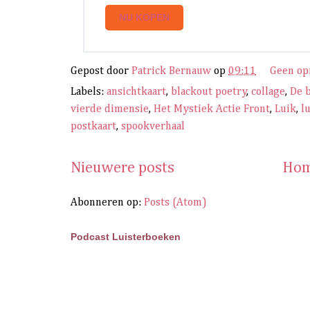
NU KOPEN
Gepost door
Patrick Bernauw
op
09:11
Geen o
Labels:
ansichtkaart
,
blackout poetry
,
collage
,
De 
vierde dimensie
,
Het Mystiek Actie Front
,
Luik
,
l
postkaart
,
spookverhaal
Nieuwere posts
Hom
Abonneren op:
Posts (Atom)
Podcast Luisterboeken