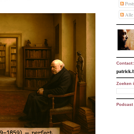
Post
Alle 
Contact:
patrick
Zoeken i
Podcast 