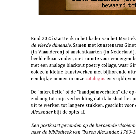
Eind 2025 startte ik in het kader van het Mystie
de vierde dimensie.
Samen met kunstenares Ginett
(in Vlaanderen) of ansichtkaarten (in Nederland),
beeld elkaar vinden, met ruimte voor een eigen b
met een analoge blackout poetry collage, waar Gi
ook zo'n kleine kunstwerken met bijhorende ultra
een kijkje nemen in onze
catalogus
en vrijblijven
De "microfictie" of de "handpalmverhalen" die o
zodanig tot mijn verbeelding dat ik besloot het p
uit te werken tot langere stukken, geschikt voor
Alexander
bijt de spits af.
Een postkaart gevonden op de beroemde vlooienmar
naar de bibliotheek van "baron Alexander, 1769-1