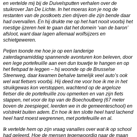
en vertelde mij bij de Duivelsputten verhalen over de
stuikrover Jan De Lichte. In het moeras kon je nog de
restanten van de postkoets zien drijven die zijn bende daar
had overvallen. En hij drukte me op het hart nooit voorbij het
roestige ijzeren hek te gaan dat het domein ‘van de baron’
afsloot, want daar lagen allemaal wolfsijzers en
schietgeweren.
Petjen toonde me hoe je op een landerige
zaterdagnamiddag spannende avonturen kon beleven, door
een lege portefeuille aan een dun touwtje te hangen en op
het fietspad te leggen – hij woonde op de Brusselse
Steenweg, daar kwamen behalve tamelijk veel auto’s ook
wel wat fietsers voorbij. Hij deed me voor hoe ik me in het
struikgewas kon verstoppen, wachtend op de argeloze
fietser die de portefeuille zou opmerken en van zijn fiets
stappen, net voor de top van de Boechoutberg (67 meter
boven de zeespiegel, leerden we in de gemeenteschool) en
volstrekt buiten adem. En hoe ik ten slotte heel hard lachend
heel hard moest wegrennen, met portefeuille en al.
Ik vertelde hem op zijn vraag vanalles over wat ik op school
had geleerd. Hoe de mensen tegenwoordig naar de maan