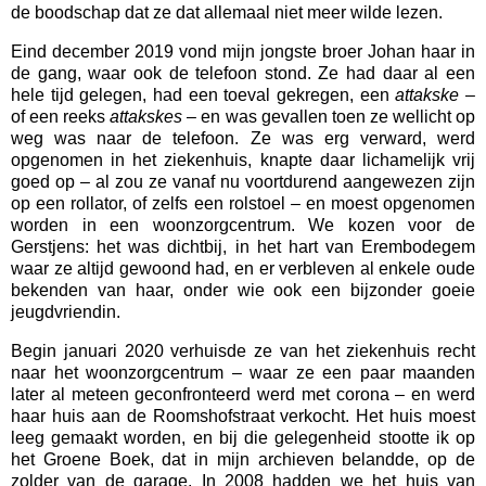
de boodschap dat ze dat allemaal niet meer wilde lezen.
Eind december 2019 vond mijn jongste broer Johan haar in
de gang, waar ook de telefoon stond. Ze had daar al een
hele tijd gelegen, had een toeval gekregen, een
attakske
–
of een reeks
attakskes
– en was gevallen toen ze wellicht op
weg was naar de telefoon. Ze was erg verward, werd
opgenomen in het ziekenhuis, knapte daar lichamelijk vrij
goed op – al zou ze vanaf nu voortdurend aangewezen zijn
op een rollator, of zelfs een rolstoel – en moest opgenomen
worden in een woonzorgcentrum. We kozen voor de
Gerstjens: het was dichtbij, in het hart van Erembodegem
waar ze altijd gewoond had, en er verbleven al enkele oude
bekenden van haar, onder wie ook een bijzonder goeie
jeugdvriendin.
Begin januari 2020 verhuisde ze van het ziekenhuis recht
naar het woonzorgcentrum – waar ze een paar maanden
later al meteen geconfronteerd werd met corona – en werd
haar huis aan de Roomshofstraat verkocht. Het huis moest
leeg gemaakt worden, en bij die gelegenheid stootte ik op
het Groene Boek, dat in mijn archieven belandde, op de
zolder van de garage. In 2008 hadden we het huis van