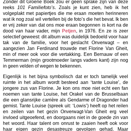
Zonder dit Groene Boek zou er geen sprake zijn van deze
reeks
101 Familiefoto’s
. Zoals je kunt zien, heb ik het
volgeplakt met papiertjes die me eraan moeten herinneren
wat ik nog zoal wil vertellen bij de foto’s die het bevat. Ik ben
er vrij zeker van dat ons moe eraan begonnen is kort na de
dood van haar vader, mijn
Petjen
, in 1976. En ze is zeer
selectief geweest: dit album was duidelijk bedoeld voor haar
tak van de familie, voor het geslacht Onverwagt – en
aangezien Jan Ferdinand trouwde met Florine Van Gheit,
min of meer ook voor die vertakking. Een Bernauw of een
Temmerman (mijn grootmoeder langs vaders kant) zijn nog
in geen velden of wegen te bekennen.
Eigenlijk is het bijna symbolisch dat er toch tamelijk veel
ruimte in het album wordt besteed aan ‘tante Louise’, de
jongere zus van Florine. Je kon ons moe niet echt een fan
noemen van tante Louise, het Orakel van de Brusselbaan
die een glansrijke carrière als Gendarme of Dragonder had
gemist. Tante Louise (spreek uit: ‘Lowis’) heeft op het reilen
en zeilen van het gezin Onverwagt-Van Gheit erg veel
invloed uitgeoefend, en doorgaans niet in de goede zin van
het woord. Haar talent om onrust te zaaien heeft ook voor
haar eigen gezin desastreuze gevolgen gehad. Maar