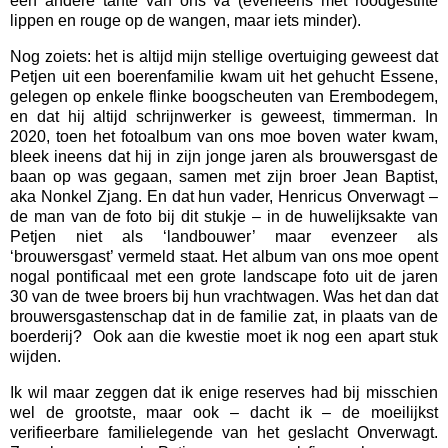
een andere tante van ons va (eveneens met roodgestifte
lippen en rouge op de wangen, maar iets minder).
Nog zoiets: het is altijd mijn stellige overtuiging geweest dat
Petjen uit een boerenfamilie kwam uit het gehucht Essene,
gelegen op enkele flinke boogscheuten van Erembodegem,
en dat hij altijd schrijnwerker is geweest, timmerman. In
2020, toen het fotoalbum van ons moe boven water kwam,
bleek ineens dat hij in zijn jonge jaren als brouwersgast de
baan op was gegaan, samen met zijn broer Jean Baptist,
aka Nonkel Zjang. En dat hun vader, Henricus Onverwagt –
de man van de foto bij dit stukje – in de huwelijksakte van
Petjen niet als ‘landbouwer’ maar evenzeer als
‘brouwersgast’ vermeld staat. Het album van ons moe opent
nogal pontificaal met een grote landscape foto uit de jaren
30 van de twee broers bij hun vrachtwagen. Was het dan dat
brouwersgastenschap dat in de familie zat, in plaats van de
boerderij?
Ook aan die kwestie moet ik nog een apart stuk
wijden.
Ik wil maar zeggen dat ik enige reserves had bij misschien
wel de grootste, maar ook – dacht ik – de moeilijkst
verifieerbare familielegende van het geslacht Onverwagt.