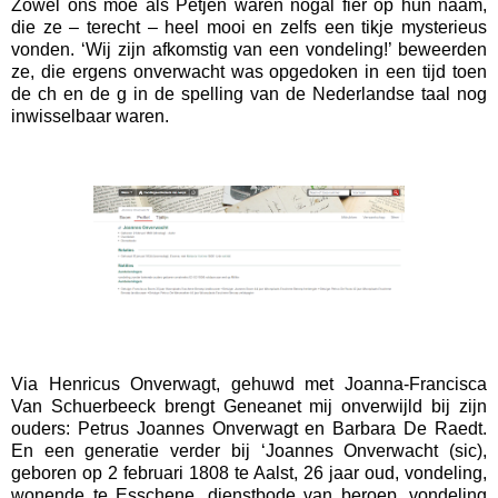
Zowel ons moe als Petjen waren nogal fier op hun naam,
die ze – terecht – heel mooi en zelfs een tikje mysterieus
vonden. ‘Wij zijn afkomstig van een vondeling!’ beweerden
ze, die ergens onverwacht was opgedoken in een tijd toen
de ch en de g in de spelling van de Nederlandse taal nog
inwisselbaar waren.
Via Henricus Onverwagt, gehuwd met Joanna-Francisca
Van Schuerbeeck brengt Geneanet mij onverwijld bij zijn
ouders: Petrus Joannes Onverwagt en Barbara De Raedt.
En een generatie verder bij ‘Joannes Onverwacht (sic),
geboren op 2 februari 1808 te Aalst, 26 jaar oud, vondeling,
wonende te Esschene, dienstbode van beroep, vondeling