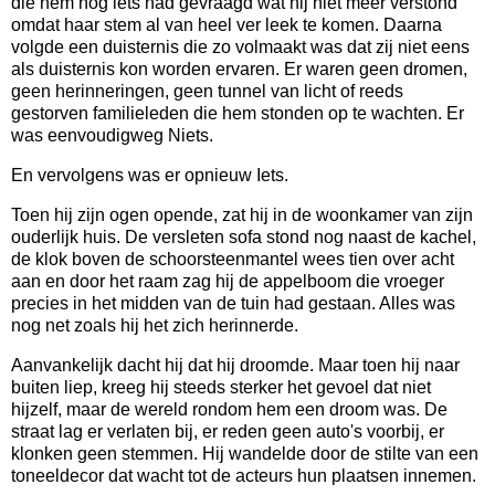
die hem nog iets had gevraagd wat hij niet meer verstond
omdat haar stem al van heel ver leek te komen. Daarna
volgde een duisternis die zo volmaakt was dat zij niet eens
als duisternis kon worden ervaren. Er waren geen dromen,
geen herinneringen, geen tunnel van licht of reeds
gestorven familieleden die hem stonden op te wachten. Er
was eenvoudigweg Niets.
En vervolgens was er opnieuw Iets.
Toen hij zijn ogen opende, zat hij in de woonkamer van zijn
ouderlijk huis. De versleten sofa stond nog naast de kachel,
de klok boven de schoorsteenmantel wees tien over acht
aan en door het raam zag hij de appelboom die vroeger
precies in het midden van de tuin had gestaan. Alles was
nog net zoals hij het zich herinnerde.
Aanvankelijk dacht hij dat hij droomde. Maar toen hij naar
buiten liep, kreeg hij steeds sterker het gevoel dat niet
hijzelf, maar de wereld rondom hem een droom was. De
straat lag er verlaten bij, er reden geen auto's voorbij, er
klonken geen stemmen. Hij wandelde door de stilte van een
toneeldecor dat wacht tot de acteurs hun plaatsen innemen.