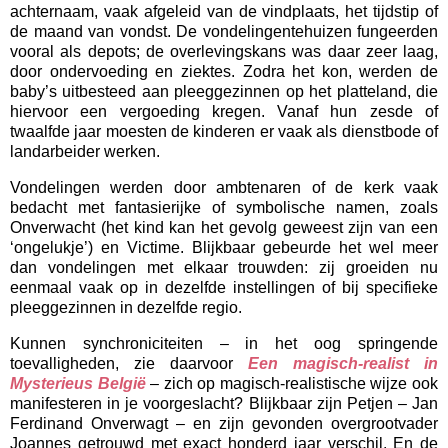
achternaam, vaak afgeleid van de vindplaats, het tijdstip of
de maand van vondst. De vondelingentehuizen fungeerden
vooral als depots; de overlevingskans was daar zeer laag,
door ondervoeding en ziektes. Zodra het kon, werden de
baby’s uitbesteed aan pleeggezinnen op het platteland, die
hiervoor een vergoeding kregen. Vanaf hun zesde of
twaalfde jaar moesten de kinderen er vaak als dienstbode of
landarbeider werken.
Vondelingen werden door ambtenaren of de kerk vaak
bedacht met fantasierijke of symbolische namen, zoals
Onverwacht (het kind kan het gevolg geweest zijn van een
‘ongelukje’) en Victime. Blijkbaar gebeurde het wel meer
dan vondelingen met elkaar trouwden: zij groeiden nu
eenmaal vaak op in dezelfde instellingen of bij specifieke
pleeggezinnen in dezelfde regio.
Kunnen synchroniciteiten – in het oog springende
toevalligheden, zie daarvoor
Een magisch-realist in
Mysterieus België
– zich op magisch-realistische wijze ook
manifesteren in je voorgeslacht? Blijkbaar zijn Petjen – Jan
Ferdinand Onverwagt – en zijn gevonden overgrootvader
Joannes getrouwd met exact honderd jaar verschil. En de