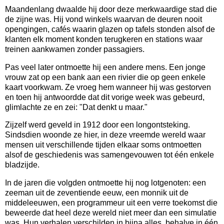
Maandenlang dwaalde hij door deze merkwaardige stad die
de zijne was. Hij vond winkels waarvan de deuren nooit
opengingen, cafés waarin glazen op tafels stonden alsof de
klanten elk moment konden terugkeren en stations waar
treinen aankwamen zonder passagiers.
Pas veel later ontmoette hij een andere mens.
Een jonge
vrouw zat op een bank aan een rivier die op geen enkele
kaart voorkwam. Ze vroeg hem wanneer hij was gestorven
en toen hij antwoordde dat dit vorige week was gebeurd,
glimlachte ze en zei: "Dat denkt u maar."
Zijzelf werd geveld in 1912 door een longontsteking.
Sindsdien woonde ze hier, in deze vreemde wereld waar
mensen uit verschillende tijden elkaar soms ontmoetten
alsof de geschiedenis was samengevouwen tot één enkele
bladzijde.
In de jaren die volgden ontmoette hij nog lotgenoten: een
zeeman uit de zeventiende eeuw, een monnik uit de
middeleeuwen, een programmeur uit een verre toekomst die
beweerde dat heel deze wereld niet meer dan een simulatie
was. Hun verhalen verschilden in bijna alles, behalve in één