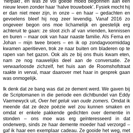
‘herpakt’, en was ze vol goede moed begonnen aan een
nieuw leven zonder haar ‘halve trouwboek’. Fysiek mocht hij
er dan niet meer zijn, in onze – en haar – gedachten en
gevoelens bleef hij nog zeer levendig. Vanaf 2016 zo
ongeveer begon ons moe lichamelijk en geestelijk erg
achteruit te gaan: ze sloot zich af van vrienden, kennissen
en buren – maar ook van haar naaste familie. Als Ferna en
Johan – mijn twee broers – en ik op zondagvoormiddag
kwamen aperitieven, trok ze naar buiten om bladeren op te
rapen van het gazon. Ook als ze bij ons thuis kwam eten,
nam ze nog nauwelijks deel aan de conversatie. Ze
verwaarloosde zichzelf, het huis aan de Roomshofstraat
raakte in verval, maar daarover met haar in gesprek gaan
was onmogelijk.
Ik denk dat ze bang was dat ze dement werd. We gaven bij
de Scriptomanen in die periode een dichtbundel van Eddy
Vaernewyck uit,
Over het geluk van oude zomers.
Omdat ik
meende dat ze deze poëzie wel zou kunnen smaken en
omdat er enkele pakkende gedichten over dementie in
stonden – ons moe was erg geïnteresseerd in dat
onderwerp, sinds ze haar demente moeder had verzorgd –
gaf ik haar een exemplaar cadeau. Ze gooide het weg, met