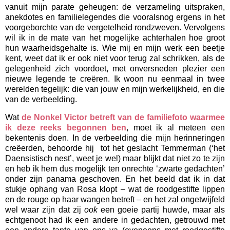
vanuit mijn parate geheugen: de verzameling uitspraken,
anekdotes en familielegendes die vooralsnog ergens in het
voorgeborchte van de vergetelheid rondzweven. Vervolgens
wil ik in de mate van het mogelijke achterhalen hoe groot
hun waarheidsgehalte is. Wie mij en mijn werk een beetje
kent, weet dat ik er ook niet voor terug zal schrikken, als de
gelegenheid zich voordoet, met onversneden plezier een
nieuwe legende te creëren. Ik woon nu eenmaal in twee
werelden tegelijk: die van jouw en mijn werkelijkheid, en die
van de verbeelding.
Wat
de Nonkel Victor betreft van de familiefoto waarmee
ik deze reeks begonnen ben
, moet ik al meteen een
bekentenis doen. In de verbeelding die mijn herinneringen
creëerden, behoorde hij tot het geslacht Temmerman (‘het
Daensistisch nest’, weet je wel) maar blijkt dat niet zo te zijn
en heb ik hem dus mogelijk ten onrechte ‘zwarte gedachten’
onder zijn panama geschoven. En het beeld dat ik in dat
stukje ophang van Rosa klopt – wat de roodgestifte lippen
en de rouge op haar wangen betreft – en het zal ongetwijfeld
wel waar zijn dat zij
ook
een goeie partij huwde, maar als
echtgenoot had ik een andere in gedachten, getrouwd met