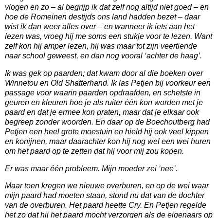
vlogen en zo – al begrijp ik dat zelf nog altijd niet goed – en
hoe de Romeinen destijds ons land hadden bezet – daar
wist ik dan weer alles over – en wanneer ik iets aan het
lezen was, vroeg hij me soms een stukje voor te lezen. Want
zelf kon hij amper lezen, hij was maar tot zijn veertiende
naar school geweest, en dan nog vooral ‘achter de haag’.
Ik was gek op paarden; dat kwam door al die boeken over
Winnetou en Old Shatterhand. Ik las Petjen bij voorkeur een
passage voor waarin paarden opdraafden, en schetste in
geuren en kleuren hoe je als ruiter één kon worden met je
paard en dat je ermee kon praten, maar dat je elkaar ook
begreep zonder woorden. En daar op de Boechoutberg had
Petjen een heel grote moestuin en hield hij ook veel kippen
en konijnen, maar daarachter kon hij nog wel een wei huren
om het paard op te zetten dat hij voor mij zou kopen.
Er was maar één probleem. Mijn moeder zei ‘nee’.
Maar toen kregen we nieuwe overburen, en op de wei waar
mijn paard had moeten staan, stond nu dat van de dochter
van de overburen. Het paard heette Cry. En Petjen regelde
het zo dat hij het paard mocht verzorgen als de eigenaars op