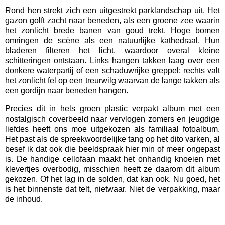
Rond hen strekt zich een uitgestrekt parklandschap uit. Het
gazon golft zacht naar beneden, als een groene zee waarin
het zonlicht brede banen van goud trekt. Hoge bomen
omringen de scène als een natuurlijke kathedraal. Hun
bladeren filteren het licht, waardoor overal kleine
schitteringen ontstaan. Links hangen takken laag over een
donkere waterpartij of een schaduwrijke greppel; rechts valt
het zonlicht fel op een treurwilg waarvan de lange takken als
een gordijn naar beneden hangen.
Precies dit in hels groen plastic verpakt album met een
nostalgisch coverbeeld naar vervlogen zomers en jeugdige
liefdes heeft ons moe uitgekozen als familiaal fotoalbum.
Het past als de spreekwoordelijke tang op het dito varken, al
besef ik dat ook die beeldspraak hier min of meer ongepast
is. De handige cellofaan maakt het onhandig knoeien met
klevertjes overbodig, misschien heeft ze daarom dit album
gekozen. Of het lag in de solden, dat kan ook. Nu goed, het
is het binnenste dat telt, nietwaar. Niet de verpakking, maar
de inhoud.