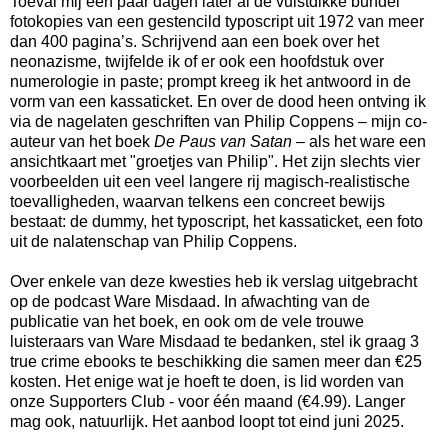
Toeval mij een paar dagen later al de vuistdikke bundel
fotokopies van een gestencild typoscript uit 1972 van meer
dan 400 pagina’s. Schrijvend aan een boek over het
neonazisme, twijfelde ik of er ook een hoofdstuk over
numerologie in paste; prompt kreeg ik het antwoord in de
vorm van een kassaticket. En over de dood heen ontving ik
via de nagelaten geschriften van Philip Coppens – mijn co-
auteur van het boek
De Paus van Satan
– als het ware een
ansichtkaart met "groetjes van Philip". Het zijn slechts vier
voorbeelden uit een veel langere rij magisch-realistische
toevalligheden, waarvan telkens een concreet bewijs
bestaat: de dummy, het typoscript, het kassaticket, een foto
uit de nalatenschap van Philip Coppens.
Over enkele van deze kwesties heb ik verslag uitgebracht
op de podcast Ware Misdaad. In afwachting van de
publicatie van het boek, en ook om de vele trouwe
luisteraars van Ware Misdaad te bedanken, stel ik graag 3
true crime ebooks te beschikking die samen meer dan €25
kosten. Het enige wat je hoeft te doen, is lid worden van
onze Supporters Club - voor één maand (€4.99). Langer
mag ook, natuurlijk. Het aanbod loopt tot eind juni 2025.