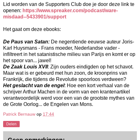
Lid worden van de Supporters Club doe je door deze link te
openen:
https://www.spreaker.com/podcast/ware-
misdaad--5433901/support
Het gaat om deze ebooks:
De Paus van Satan:
De negentiende eeuwse auteur Joris-
Karl Huysmans - Frans moeder, Nederlandse vader -
infiltreert in het satanistische milieu van Parijs en komt er op
het spoor van... jawel!
De Zaak Louis XVII
: Zijn ouders eindigden op het schavot.
Maar wat is er gebeurd met hun zoon, de kroonprins van
Frankrijk, die tijdens de Revolutie spoorloos verdween?
Het geslacht van de engel
: Hoe een kort verhaal van de
schrijver Arthur Machen in de vorm van een krantenartikel
verantwoordelijk werd voor een van de grootste mythes van
de Grote Oorlog... de Engelen van Mons.
Patrick Bernauw
op
17:44
Delen
Geen opmerkingen: