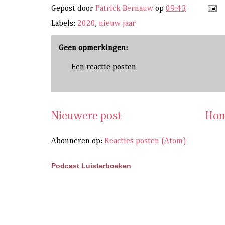
Gepost door
Patrick Bernauw
op
09:43
Labels:
2020
,
nieuw jaar
Geen opmerkingen:
Een reactie posten
Nieuwere post
Hom
Abonneren op:
Reacties posten (Atom)
Podcast Luisterboeken