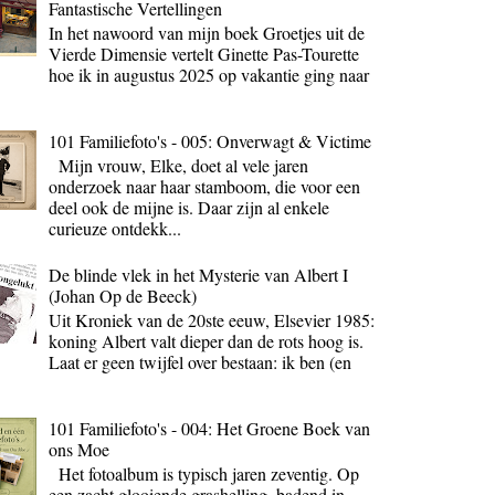
Fantastische Vertellingen
In het nawoord van mijn boek Groetjes uit de
Vierde Dimensie vertelt Ginette Pas-Tourette
hoe ik in augustus 2025 op vakantie ging naar
101 Familiefoto's - 005: Onverwagt & Victime
Mijn vrouw, Elke, doet al vele jaren
onderzoek naar haar stamboom, die voor een
deel ook de mijne is. Daar zijn al enkele
curieuze ontdekk...
De blinde vlek in het Mysterie van Albert I
(Johan Op de Beeck)
Uit Kroniek van de 20ste eeuw, Elsevier 1985:
koning Albert valt dieper dan de rots hoog is.
Laat er geen twijfel over bestaan: ik ben (en
101 Familiefoto's - 004: Het Groene Boek van
ons Moe
Het fotoalbum is typisch jaren zeventig. Op
een zacht glooiende grashelling, badend in