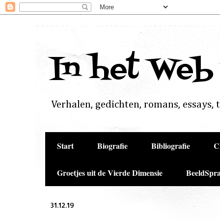
In het Web
Verhalen, gedichten, romans, essays, to
Start
Biografie
Bibliografie
C
Groetjes uit de Vierde Dimensie
BeeldSpra
31.12.19