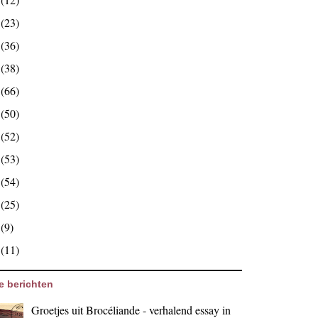
6
(23)
5
(36)
4
(38)
3
(66)
2
(50)
1
(52)
0
(53)
9
(54)
8
(25)
7
(9)
6
(11)
e berichten
Groetjes uit Brocéliande - verhalend essay in