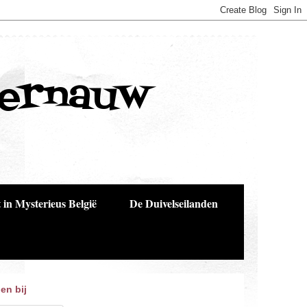
Bernauw
 in Mysterieus België
De Duivelseilanden
en bij