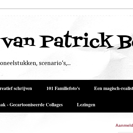
 van Patrick 
neelstukken, scenario's,...
reatief schrijven
101 Familiefoto's
Een magisch-realist
ak - Gecartooniseerde Collages
Lezingen
Aanmeld