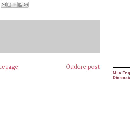
epage
Oudere post
Mijn Eng
Dimensi