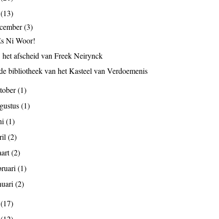
9
(13)
ecember
(3)
 Es Ni Woor!
j het afscheid van Freek Neirynck
 de bibliotheek van het Kasteel van Verdoemenis
tober
(1)
gustus
(1)
ni
(1)
ril
(2)
art
(2)
bruari
(1)
nuari
(2)
8
(17)
7
(12)