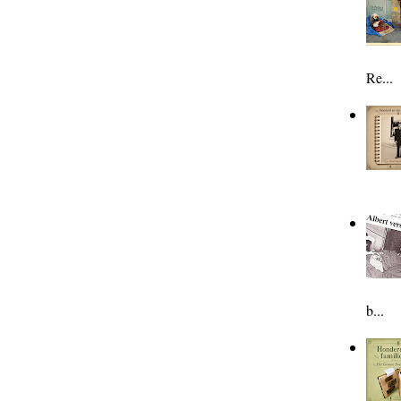
Re...
b...