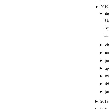
201
▼
d
▼
't
Bi
In
ok
►
au
►
ju
►
ap
►
ma
►
fe
►
ja
►
201
►
201