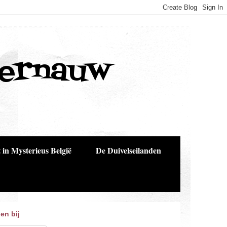
Bernauw
 in Mysterieus België
De Duivelseilanden
en bij