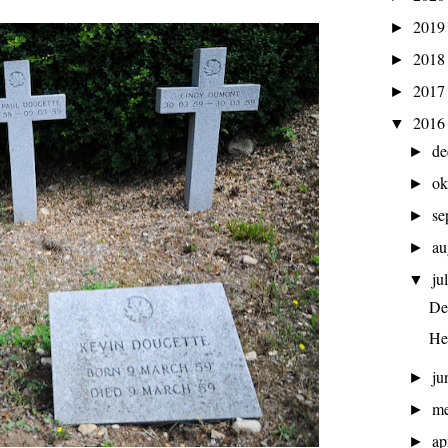
201
►
201
►
201
►
201
▼
d
►
ok
►
se
►
au
►
ju
▼
De
He
ju
►
m
►
ap
►