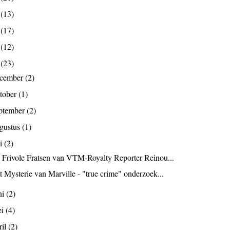
9
(13)
8
(17)
7
(12)
6
(23)
ecember
(2)
tober
(1)
ptember
(2)
gustus
(1)
li
(2)
 Frivole Fratsen van VTM-Royalty Reporter Reinou...
t Mysterie van Marville - "true crime" onderzoek...
ni
(2)
ei
(4)
ril
(2)