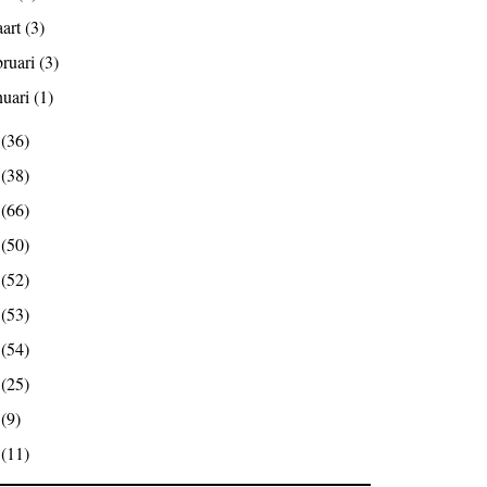
art
(3)
bruari
(3)
nuari
(1)
5
(36)
4
(38)
3
(66)
2
(50)
1
(52)
0
(53)
9
(54)
8
(25)
7
(9)
6
(11)