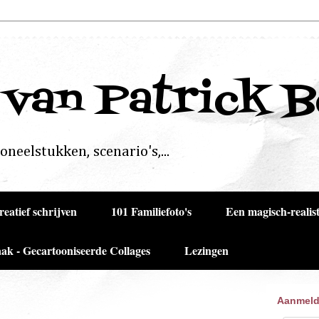
 van Patrick 
neelstukken, scenario's,...
reatief schrijven
101 Familiefoto's
Een magisch-realist
ak - Gecartooniseerde Collages
Lezingen
Aanmeld