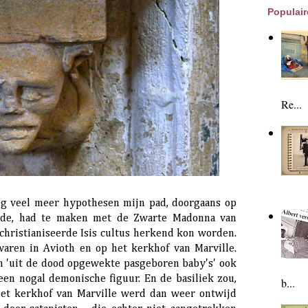
Populair
Re...
nog veel meer hypothesen mijn pad, doorgaans op
nde, had te maken met de Zwarte Madonna van
christianiseerde Isis cultus herkend kon worden.
waren in Avioth en op het kerkhof van Marville.
an 'uit de dood opgewekte pasgeboren baby's' ook
 een nogal demonische figuur. En de basiliek zou,
b...
Het kerkhof van Marville werd dan weer ontwijd