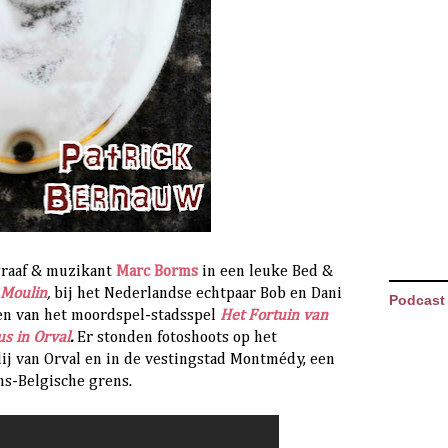
graaf & muzikant
Marc Borms
in een leuke Bed &
 Moulin
,
bij het Nederlandse echtpaar Bob en Dani
Podcast
en van het moordspel-stadsspel
Het Fortuin van
s in Orval
.
Er stonden fotoshoots op het
dij van Orval en in de vestingstad Montmédy, een
ns-Belgische grens.