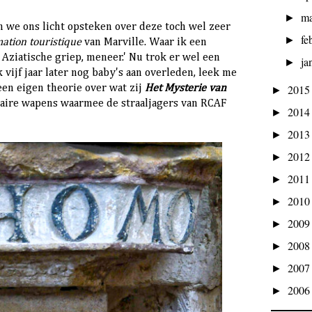
ma
►
 we ons licht opsteken over deze toch wel zeer
fe
►
ation touristique
van Marville. Waar ik een
Aziatische griep, meneer.' Nu trok er wel een
ja
►
 vijf jaar later nog baby's aan overleden, leek me
201
 een eigen theorie over wat zij
Het Mysterie van
►
aire wapens waarmee de straaljagers van RCAF
201
►
201
►
201
►
201
►
201
►
200
►
200
►
200
►
200
►