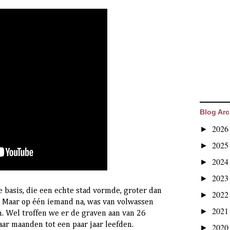
Blog Arc
202
►
202
►
202
►
202
►
 basis, die een echte stad vormde, groter dan
202
►
al. Maar op één iemand na, was van volwassen
202
►
. Wel troffen we er de graven aan van 26
ar maanden tot een paar jaar leefden.
202
►