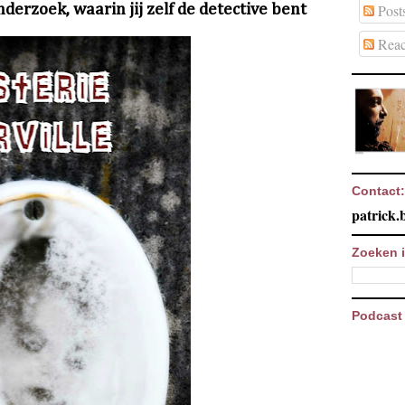
nderzoek, waarin jij zelf de detective bent
Post
Reac
Contact:
patrick
Zoeken i
Podcast 