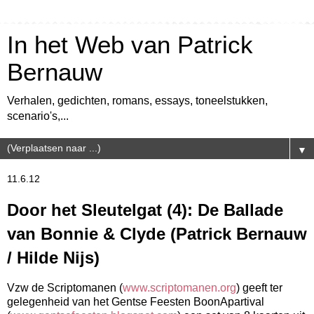
In het Web van Patrick
Bernauw
Verhalen, gedichten, romans, essays, toneelstukken,
scenario's,...
▼
11.6.12
Door het Sleutelgat (4): De Ballade
van Bonnie & Clyde (Patrick Bernauw
/ Hilde Nijs)
Vzw de Scriptomanen (
www.scriptomanen.org
) geeft ter
gelegenheid van het Gentse Feesten BoonApartival