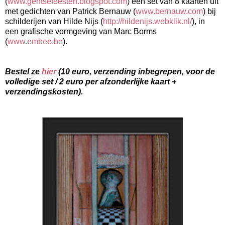
(
www.gentsefeesten.blogspot.com
) een set van 8 kaarten uit
met gedichten van Patrick Bernauw (
www.bernauw.com
) bij
schilderijen van Hilde
Nijs (
http://hildenijs.webklik.nl/
), in
een grafische vormgeving van Marc Borms
(
www.embee.be
).
Bestel ze
hier
(10 euro, verzending inbegrepen, voor de
volledige set / 2 euro per afzonderlijke kaart +
verzendingskosten).