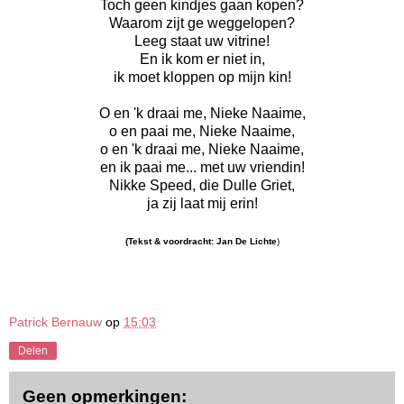
Toch geen kindjes gaan kopen?
Waarom zijt ge weggelopen?
Leeg staat uw vitrine!
En ik kom er niet in,
ik moet kloppen op mijn kin!
O en 'k draai me, Nieke Naaime,
o en paai me, Nieke Naaime,
o en 'k draai me, Nieke Naaime,
en ik paai me... met uw vriendin!
Nikke Speed, die Dulle Griet,
ja zij laat mij erin!
(Tekst & voordracht: Jan De Lichte
)
Patrick Bernauw
op
15:03
Delen
Geen opmerkingen: