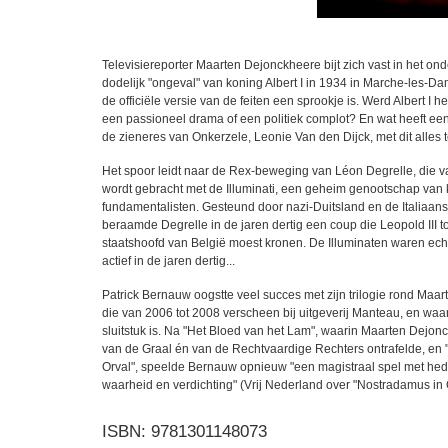
Televisiereporter Maarten Dejonckheere bijt zich vast in het on
dodelijk "ongeval" van koning Albert I in 1934 in Marche-les-Da
de officiële versie van de feiten een sprookje is. Werd Albert I he
een passioneel drama of een politiek complot? En wat heeft ee
de zieneres van Onkerzele, Leonie Van den Dijck, met dit alles
Het spoor leidt naar de Rex-beweging van Léon Degrelle, die v
wordt gebracht met de Illuminati, een geheim genootschap van 
fundamentalisten. Gesteund door nazi-Duitsland en de Italiaans
beraamde Degrelle in de jaren dertig een coup die Leopold III tot
staatshoofd van België moest kronen. De Illuminaten waren echt
actief in de jaren dertig...
Patrick Bernauw oogstte veel succes met zijn trilogie rond Maa
die van 2006 tot 2008 verscheen bij uitgeverij Manteau, en waa
sluitstuk is. Na "Het Bloed van het Lam", waarin Maarten Dejon
van de Graal én van de Rechtvaardige Rechters ontrafelde, en
Orval", speelde Bernauw opnieuw "een magistraal spel met hed
waarheid en verdichting" (Vrij Nederland over "Nostradamus in O
ISBN:
9781301148073