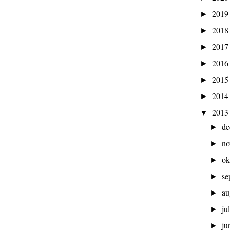
201
►
201
►
201
►
201
►
201
►
201
►
201
▼
d
►
n
►
ok
►
se
►
au
►
ju
►
ju
►