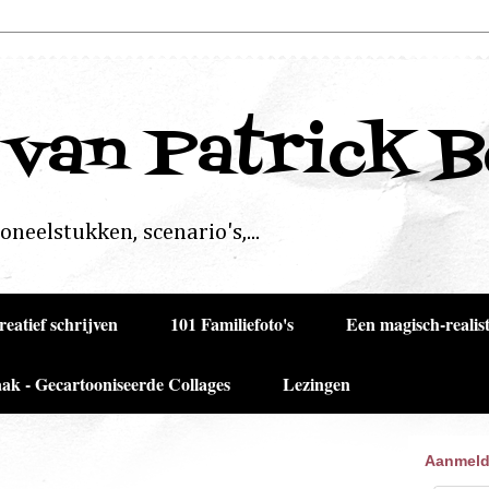
 van Patrick 
neelstukken, scenario's,...
reatief schrijven
101 Familiefoto's
Een magisch-realist
ak - Gecartooniseerde Collages
Lezingen
Aanmeld