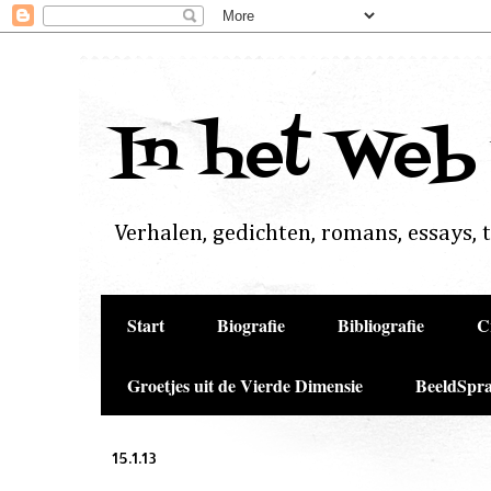
In het Web
Verhalen, gedichten, romans, essays, to
Start
Biografie
Bibliografie
C
Groetjes uit de Vierde Dimensie
BeeldSpra
15.1.13