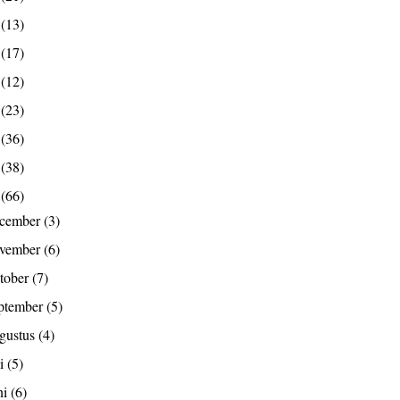
9
(13)
8
(17)
7
(12)
6
(23)
5
(36)
4
(38)
3
(66)
ecember
(3)
ovember
(6)
tober
(7)
ptember
(5)
gustus
(4)
li
(5)
ni
(6)