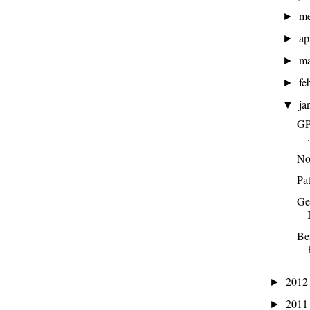
m
►
ap
►
ma
►
fe
►
ja
▼
GP
.
No
Pa
Ge
Be
201
►
201
►