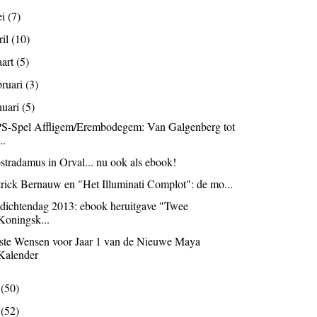
ei
(7)
ril
(10)
art
(5)
bruari
(3)
nuari
(5)
S-Spel Affligem/Erembodegem: Van Galgenberg tot
..
stradamus in Orval... nu ook als ebook!
trick Bernauw en "Het Illuminati Complot": de mo...
dichtendag 2013: ebook heruitgave "Twee
Koningsk...
ste Wensen voor Jaar 1 van de Nieuwe Maya
Kalender
2
(50)
1
(52)