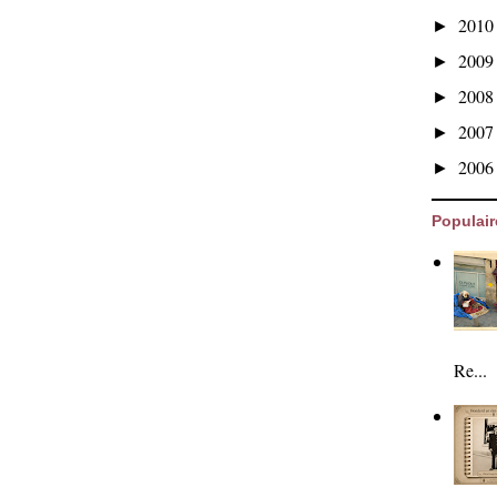
201
►
200
►
200
►
200
►
200
►
Populair
Re...