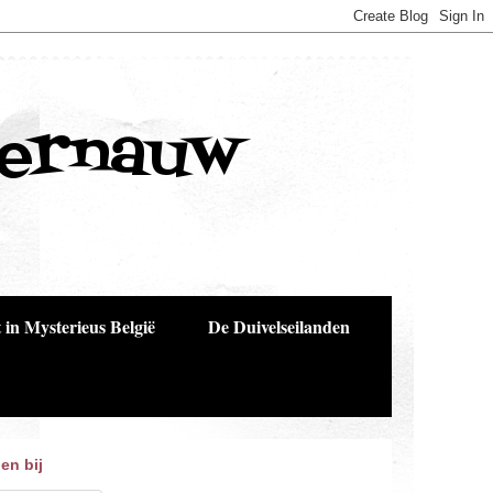
Bernauw
 in Mysterieus België
De Duivelseilanden
en bij