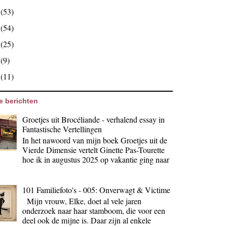
0
(53)
9
(54)
8
(25)
7
(9)
6
(11)
e berichten
Groetjes uit Brocéliande - verhalend essay in
Fantastische Vertellingen
In het nawoord van mijn boek Groetjes uit de
Vierde Dimensie vertelt Ginette Pas-Tourette
hoe ik in augustus 2025 op vakantie ging naar
101 Familiefoto's - 005: Onverwagt & Victime
Mijn vrouw, Elke, doet al vele jaren
onderzoek naar haar stamboom, die voor een
deel ook de mijne is. Daar zijn al enkele