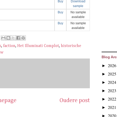
Buy
Download
sample
Buy
No sample
available
Buy
No sample
available
k
,
faction
,
Het Illuminati Complot
,
historische
uw
Blog Arc
202
►
202
►
202
►
202
►
202
►
epage
Oudere post
202
►
202
►