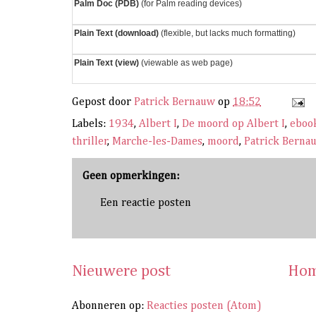
Palm Doc (PDB)
(for Palm reading devices)
Plain Text (download)
(flexible, but lacks much formatting)
Plain Text (view)
(viewable as web page)
Gepost door
Patrick Bernauw
op
18:52
Labels:
1934
,
Albert I
,
De moord op Albert I
,
eboo
thriller
,
Marche-les-Dames
,
moord
,
Patrick Berna
Geen opmerkingen:
Een reactie posten
Nieuwere post
Hom
Abonneren op:
Reacties posten (Atom)