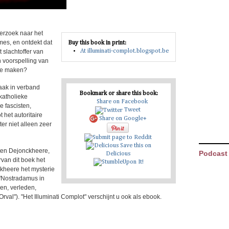
derzoek naar het
mes, en ontdekt dat
Buy this book in print:
t slachtoffer van
At illuminati-complot.blogspot.be
n voorspelling van
 te maken?
aak in verband
Bookmark or share this book:
katholieke
Share on Facebook
e fascisten,
Tweet
 het autoritaire
Share on Google+
er niet alleen zeer
Save this on
rten Dejonckheere,
Podcast
Delicious
rvan dit boek het
ckheere het mysterie
 "Nostradamus in
en, verleden,
rval"). "Het Illuminati Complot" verschijnt u ook als ebook.